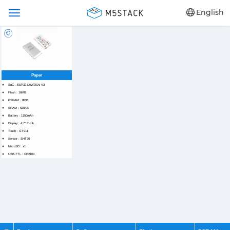
English
Paper
SoC : ESP32-D0WDQ6-V3
Flash : 16MB
PSRAM : 8MB
SRAM : 520KB
Battery : 1150mAh
Display : 4.7" E-Ink
Touch : GT911
Sensor : SHT30
MicroSD : x1
USB-TTL : CP2104