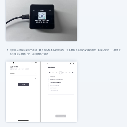
使用微信扫描屏幕的二维码，输入 Wi-Fi 名称和密码后，设备开始自动进行配网和绑定。配网成功后，小聆语音
助手即进入聆听状态，此时可进行对话。