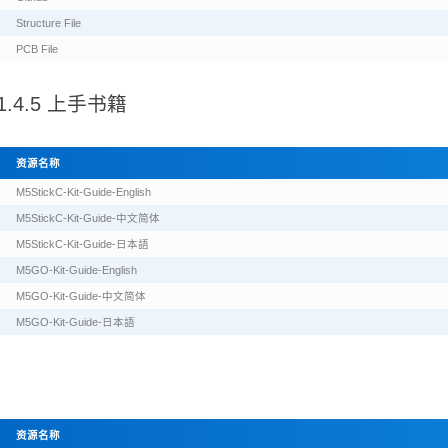
Structure File
PCB File
 v1.4.5 上手书籍
资源名称
M5StickC-Kit-Guide-English
M5StickC-Kit-Guide-中文简体
M5StickC-Kit-Guide-日本語
M5GO-Kit-Guide-English
M5GO-Kit-Guide-中文简体
M5GO-Kit-Guide-日本語
资源名称