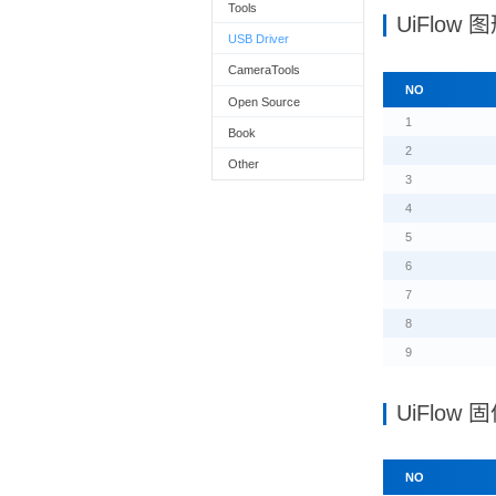
Tools
UiFlow
USB Driver
CameraTools
NO
Open Source
1
Book
2
Other
3
4
5
6
7
8
9
UiFlow
NO