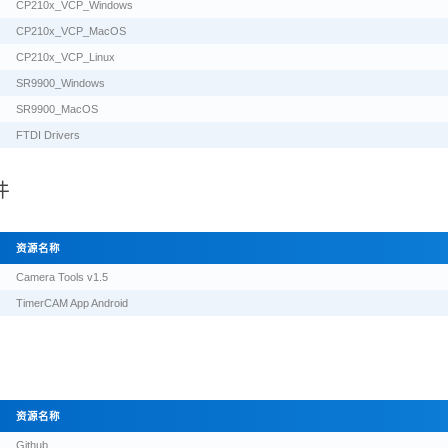
CP210x_VCP_Windows
CP210x_VCP_MacOS
CP210x_VCP_Linux
SR9900_Windows
SR9900_MacOS
FTDI Drivers
件
资源名称
Camera Tools v1.5
TimerCAM App Android
资源名称
Github