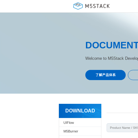
DOCUMEN
Welcome to M5Stack Develop
了解产品体系
DOWNLOAD
UIFlow
M5Burner