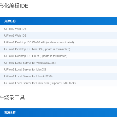
 图形化编程IDE
资源名称
UiFlow2 Web IDE
UiFlow1 Web IDE
UiFlow1 Desktop IDE Win10 x64 (update is terminated)
UiFlow1 Desktop IDE MacOS (update is terminated)
UiFlow1 Desktop IDE Linux (update is terminated)
UiFlow1 Local Server for Windows11 x64
UiFlow1 Local Server for MacOS
UiFlow1 Local Server for Ubuntu22.04
UiFlow1 Local Server for Linux arm (Support CM4Stack)
 固件烧录工具
资源名称