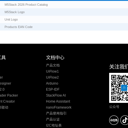
M5Stack 2026 Product Catalog
M5Stack Logo
Unit Logo
Products EAN Code
工具
文档中心
1
产品文档
关注我
2
UiFlow1
er
UiFlow2
esigner
Arduino
2.0
ESP-IDF
ader Packer
StackFlow AI
t Creator
Home Assistant
公众号
B驱动
nanoFramework
产品使用指引
产品认证
I2C地址表