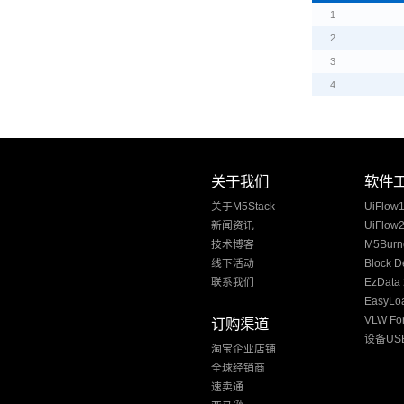
1
2
3
4
关于我们
软件
关于M5Stack
UiFlow
新闻资讯
UiFlow
技术博客
M5Burn
线下活动
Block D
联系我们
EzData 
EasyLo
VLW Fon
订购渠道
设备US
淘宝企业店铺
全球经销商
速卖通