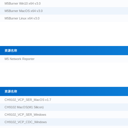
M5Burner Win10 x64 v3.0
M5Burner MacOS x64 v3.0
M5Burner Linux x64 v3.0
资源名称
M5 Network Reporter
资源名称
CH9102_VCP_SER_MacOS v1.7
CH9102 MacOS(M1 Silicon)
CH9102_VCP_SER_Windows
CH9102_VCP_CDC_Windows