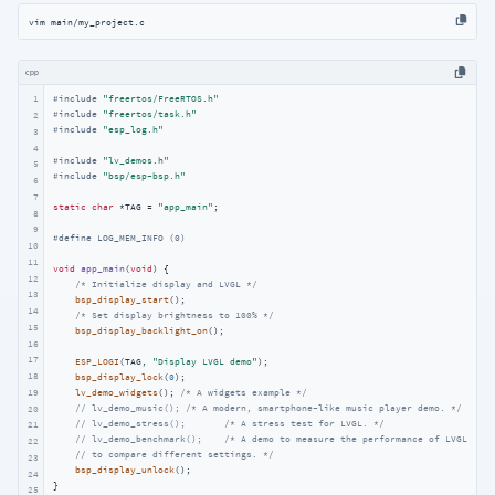
vim main/my_project.c 
cpp
1
#
include
"freertos/FreeRTOS.h"
#
include
"freertos/task.h"
2
#
include
"esp_log.h"
3
4
#
include
"lv_demos.h"
5
#
include
"bsp/esp-bsp.h"
6
7
static
char
 *TAG = 
"app_main"
;

8
9
#
define
 LOG_MEM_INFO (0)
10
11
void
app_main
(
void
)
{

12
/* Initialize display and LVGL */
13
bsp_display_start
();

14
/* Set display brightness to 100% */
15
bsp_display_backlight_on
();

16
17
ESP_LOGI
(TAG, 
"Display LVGL demo"
);

18
bsp_display_lock
(
0
);

19
lv_demo_widgets
(); 
/* A widgets example */
// lv_demo_music(); /* A modern, smartphone-like music player demo. */
20
// lv_demo_stress();       /* A stress test for LVGL. */
21
// lv_demo_benchmark();    /* A demo to measure the performance of LVGL or
22
// to compare different settings. */
23
bsp_display_unlock
();

24
}
25