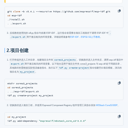
git 
clone
cd
 esp-idf

./install.sh

. ./export.sh
后续教程使用到的 idf.py 指令均依赖 ESP-IDF，运行指令前需要在项目工程路径下调用 ESP-IDF 中
.
./export.sh
用于激活相关的环境变量。详细说明请参考
ESP-IDF - ESP32-S3上手教程
。
2.项目创建
打开终端并进入工作目录，创建项目文件夹
cores3_projects
。切换路径进入文件夹后，调用 esp-idf 项目中
export.sh
用于激活相关的环境变量。以下指令适用于项目文件夹 cores3_projects 与 esp-idf 处于同级目录，
其他路径则需根据实际情况修改指令。执行以下
idf.py create-project
指令创建空白项目模板，演示的
项目名为
my_project
。
cd
 cores3_projects

. ../esp-idf/export.sh

idf.py create-project my_project
切换路径进入项目工程，并使用 Espressif Component Registry 组件管理工具指令添加
M5Stack CoreS3 BSP
。
cd
 my_project

idf.py add-dependency 
"espressif/m5stack_core_s3^3.0.0"