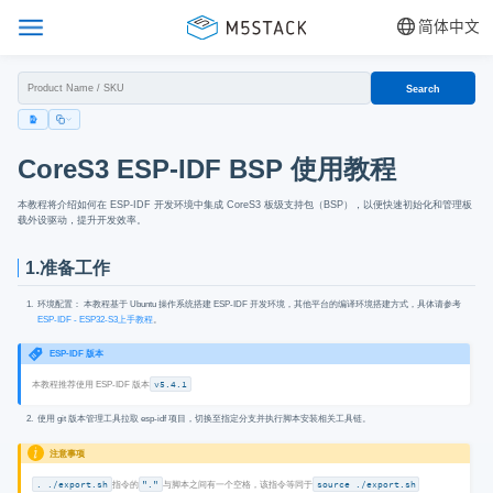
简体中文
Search
CoreS3 ESP-IDF BSP 使用教程
本教程将介绍如何在 ESP-IDF 开发环境中集成 CoreS3 板级支持包（BSP），以便快速初始化和管理板
载外设驱动，提升开发效率。
1.准备工作
环境配置： 本教程基于 Ubuntu 操作系统搭建 ESP-IDF 开发环境，其他平台的编译环境搭建方式，具体请参考
ESP-IDF - ESP32-S3上手教程
。
ESP-IDF 版本
本教程推荐使用 ESP-IDF 版本
v5.4.1
使用 git 版本管理工具拉取 esp-idf 项目，切换至指定分支并执行脚本安装相关工具链。
注意事项
. ./export.sh
指令的
"."
与脚本之间有一个空格，该指令等同于
source ./export.sh