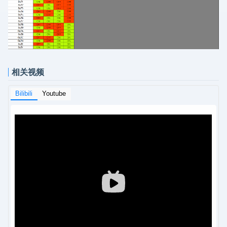
相关视频
Bilibili
Youtube