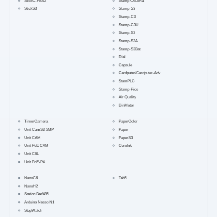
StickC-Plus2
Stamp C6LoRa
StickS3
Stamp-S3
Stamp-C3
Stamp-C3U
Stamp-S3
Stamp-S3A
Stamp-S3Bat
Dial
Capsule
Cardputer/Cardputer-Adv
StamPLC
Stamp-Pico
Air Quality
DinMeter
TimerCamera
PaperColor
Unit CamS3-5MP
Paper
Unit CAM
PaperS3
Unit PoE CAM
CoreInk
Unit C6L
Unit PoE-P4
NanoC6
Tab5
NanoH2
Station Bat/485
Arduino Nesso N1
StopWatch