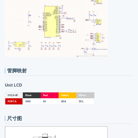
管脚映射
Unit LCD
HY2.0-4P
Black
Red
Yellow
White
PORT.A
GND
5V
SDA
SCL
尺寸图