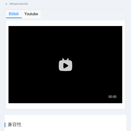
UiFlow2 Unit LCD
Bilibili
Youtube
兼容性