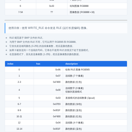
6
0x43
绘制图像 RGB888
7-54
??
图像数据 (RGB888 ×16)
使用示例：使用 WRITE_RLE 命令发送 RLE (运行长度编码) 图像。
RLE 规范基于 BMP 文件的 RLE。
与用于 BMP 文件的 RLE 不同，它可以用于 RGB565 和 RGB888。
它首先发送相同颜色 (0-255) 的连续像素数，然后是颜色数据。
如果 0 被发送到一个连续的号码，它将在不使用 RLE 的情况下处于直接模式。
在直接模式下，首先发送像素数 (1-255)，然后是像素数的颜色数据。
index
hex
description
0
0x4A
绘制 RLE 图像 RGB565
1
0x07
连续数 (7 个像素)
2-3
0xF800
颜色数据 (红色)
连续数字 (0 像素)
4
0x00
切换到直接模式
5
0x03
直接模式的连续数量 (3pixel)
6-7
0x07E0
颜色数据 (绿色)
8-9
0x001F
颜色数据 (蓝色)
10-11
0xF800
颜色数据 (红色)
12
0x04
连续数 (4 个像素)
13-14
0x001F
颜色数据 (蓝色)