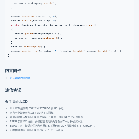
    cursor_x = display.
width
();

  }

  canvas.
setCursor
(cursor_x, 
0
);

  canvas.
scroll
(-scrollstep, 
0
);

while
 (textpos < textlen && cursor_x <= display.
width
())

  {

    canvas.
print
(text[textpos++]);

    cursor_x = canvas.
getCursorX
();

  }

  display.
waitDisplay
();

  canvas.
pushSprite
(&display, 
0
, (display.
height
()-canvas.
height
()) >> 
1
);

内置固件
Unit LCD 内置固件
通信协议
关于 Unit LCD
Unit LCD 是带有 ESP32 和 ST7789V2 的 I2C 单元。
它有一个分辨率为 135 x 240 的 IPS 面板。
可显示的颜色数为 RGB666 的 262，144 色，这是 ST7789V2 的规格。
ESP32 负责 I2C 通信，并根据接收到的内容在内存中绘制帧缓冲区。
ESP32 内存中帧缓冲区的内容通过 SPI 通信的 DMA 传输反映在 ST7789V2 中。
它由帧缓冲区上的 RGB888 16，777，216 色表示。