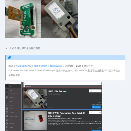
方式 2. 通过 I2C 通信进行更新
编译上方
Github源码
或是
前往资源页面下载M5Burner
，烧录
UNIT_LCD_FW
固件至
M5Core1/Core2/M5StickC/CPlus/ATOM/Paper 任意一款主控中。将 Unit LCD 通过导线连接至 I2C 端口将会自
动开始更新。