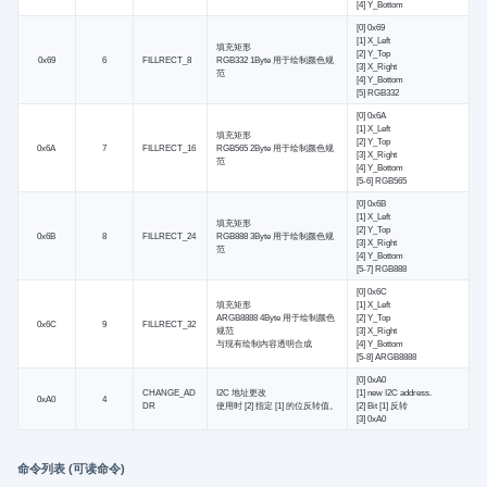
[4] Y_Bottom
[0] 0x69
[1] X_Left
填充矩形
[2] Y_Top
0x69
6
FILLRECT_8
RGB332 1Byte 用于绘制颜色规
[3] X_Right
范
[4] Y_Bottom
[5] RGB332
[0] 0x6A
[1] X_Left
填充矩形
[2] Y_Top
0x6A
7
FILLRECT_16
RGB565 2Byte 用于绘制颜色规
[3] X_Right
范
[4] Y_Bottom
[5-6] RGB565
[0] 0x6B
[1] X_Left
填充矩形
[2] Y_Top
0x6B
8
FILLRECT_24
RGB888 3Byte 用于绘制颜色规
[3] X_Right
范
[4] Y_Bottom
[5-7] RGB888
[0] 0x6C
填充矩形
[1] X_Left
ARGB8888 4Byte 用于绘制颜色
[2] Y_Top
0x6C
9
FILLRECT_32
规范
[3] X_Right
与现有绘制内容透明合成
[4] Y_Bottom
[5-8] ARGB8888
[0] 0xA0
CHANGE_AD
I2C 地址更改
[1] new I2C address.
0xA0
4
DR
使用时 [2] 指定 [1] 的位反转值。
[2] Bit [1] 反转
[3] 0xA0
命令列表 (可读命令)