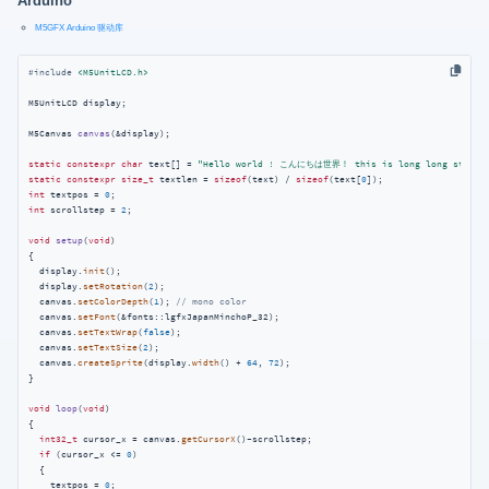
Arduino
M5GFX Arduino 驱动库
#
include
<M5UnitLCD.h>
M5UnitLCD display;

M5Canvas 
canvas
(&display)
;

static
constexpr
char
 text[] = 
"Hello world ! こんにちは世界！ this is long 
static
constexpr
size_t
 textlen = 
sizeof
(text) / 
sizeof
(text[
0
int
 textpos = 
0
int
 scrollstep = 
2
;

void
setup
(
void
)
{

  display.
init
();

  display.
setRotation
(
2
);

  canvas.
setColorDepth
(
1
); 
// mono color
  canvas.
setFont
(&fonts::lgfxJapanMinchoP_32);

  canvas.
setTextWrap
(
false
);

  canvas.
setTextSize
(
2
);

  canvas.
createSprite
(display.
width
() + 
64
, 
72
);

}

void
loop
(
void
)
{

int32_t
 cursor_x = canvas.
getCursorX
()-scrollstep;

if
 (cursor_x <= 
0
)

  {

    textpos = 
0
;
