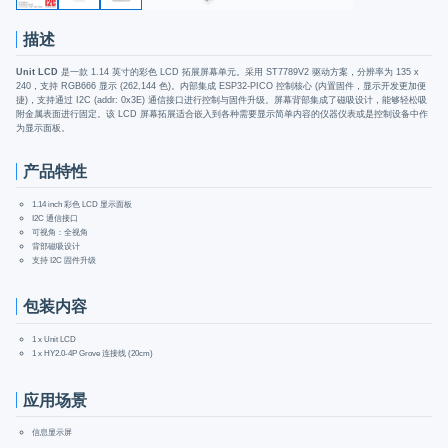
描述
Unit LCD
是一款 1.14 英寸的彩色 LCD 拓展屏幕单元。采用 ST7789V2 驱动方案，分辨率为 135 x
240，支持 RGB666 显示 (262,144 色)。内部集成 ESP32-PICO 控制核心 (内置固件，显示开发更加便
捷)，支持通过 I2C (addr: 0x3E) 通信接口进行控制与固件升级。屏幕背部集成了磁吸设计，能够轻松吸
附金属表面进行固定。该 LCD 屏幕拓展适合嵌入到各种需要显示简单内容的仪器仪表或是控制设备中作
为显示面板。
产品特性
1.14 inch 彩色 LCD 显示面板
I2C 通信接口
可视角：全视角
背部磁吸设计
支持 I2C 固件升级
包装内容
1 x Unit LCD
1 x HY2.0-4P Grove 连接线 (20cm)
应用场景
信息显示屏