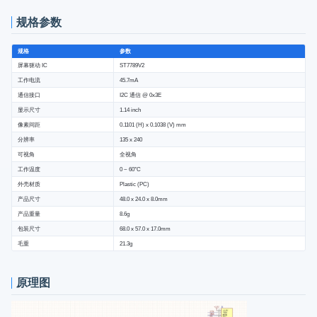
规格参数
规格
参数
屏幕驱动 IC
ST7789V2
工作电流
45.7mA
通信接口
I2C 通信 @ 0x3E
显示尺寸
1.14 inch
像素间距
0.1101 (H) x 0.1038 (V) mm
分辨率
135 x 240
可视角
全视角
工作温度
0 ~ 60°C
外壳材质
Plastic (PC)
产品尺寸
48.0 x 24.0 x 8.0mm
产品重量
8.6g
包装尺寸
68.0 x 57.0 x 17.0mm
毛重
21.3g
原理图