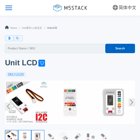
简体中文
Home
Unit系列-人机交互
Unit LCD
Search
Unit LCD
G
e
SKU:U120
t
o
n
e
n
o
w
!