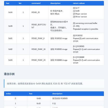
hex
len
command
description
return values
[0] 0x77
ID 和固件版本。
[1] 0x89
0x04
1
READ_ID
收到 4Byte
[2] Major version
[3] Minor version
获取剩余的命令缓冲
[0] remaining command buffer
READ_BUFCOU
区。
0x09
1
(0~255)
NT
值越大，空间越大。
Repeated reception is possible.
可以连续读出。
[0] RGB332
0x81
1
READ_RAW_8
读取 RGB332 image
Repeat [0] until communication
STOP.
[0-1] RGB565
0x82
1
READ_RAW_16
读取 RGB565 image
Repeat [0-1] until communication
STOP.
[0-2] RGB888
0x83
1
READ_RAW_24
读取 RGB888 image
Repeat [0-2] until communication
STOP.
通信示例
使用示例：使用填充矩形命令 0x6A 用红色填充 X16-31 和 Y32-47 的矩形范围。
index
hex
description
0
0x6A
填充矩形 RGB565
1
0x10
X 左