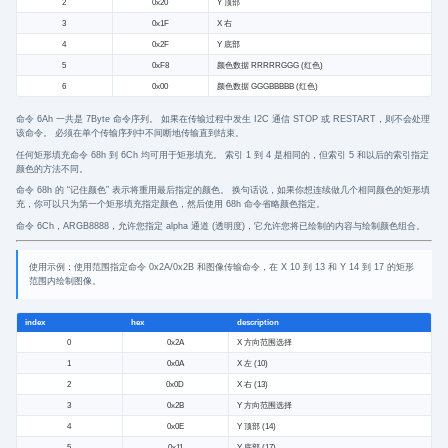
2
0x20
Y 顶部
3
0x1F
X 右
4
0x2F
Y 底部
5
0xF8
颜色数据 RRRRRGGG (红色)
6
0x00
颜色数据 GGGBBBBB (红色)
命令 6Ah 一共是 7Byte 命令序列。 如果在传输过程中发生 I2C 通信 STOP 或 RESTART，则不会处理
该命令。 必须在单个传输序列中不间断地传输直到结束。
任何矩形填充命令 68h 到 6Ch 均可用于矩形填充。 索引 1 到 4 是相同的，但索引 5 和以后的索引指定
颜色的方法不同。
命令 68h 的 “记住颜色” 表示将重用最后指定的颜色。 换句话说，如果你想连续做几个相同颜色的矩形填
充，你可以只为第一个矩形填充指定颜色，然后使用 68h 命令省略颜色指定。
命令 6Ch，ARGB8888，允许您指定 alpha 通道 (透明度)，它允许您将已绘制的内容与绘制颜色组合。
使用示例：使用范围指定命令 0x2A/0x2B 和图像传输命令，在 X 10 到 13 和 Y 14 到 17 的矩形
范围内绘制图像。
index
hex
description
0
0x2A
X 方向范围选择
1
0x0A
X 左 (10)
2
0x0D
X 右 (13)
3
0x2B
Y 方向范围选择
4
0x0E
Y 顶部 (14)
5
0x11
Y 底部 (17)