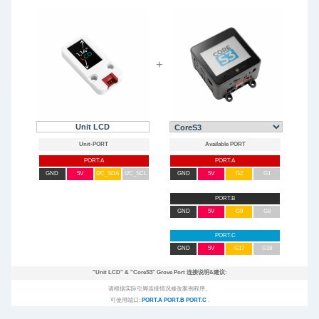
+
Unit LCD
PORT.A
PORT.A
GND
5V
I2C_SDA
I2C_SCL
GND
5V
G2
G1
PORT.B
GND
5V
G9
G8
PORT.C
GND
5V
G17
G18
"Unit LCD"
&
"CoreS3"
Grove Port 连接说明&建议:
请根据实际引脚连接情况修改案例程序。
可使用端口:
PORT.A
PORT.B
PORT.C
.