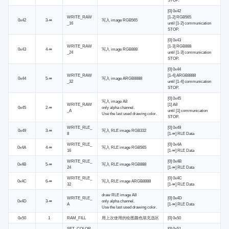
[0] 0x42
WRITE_RAW
[1-2] RGB565
0x42
3-∞
写入 image RGB565
_16
until [1-2] communication
STOP.
[0] 0x43
WRITE_RAW
[1-3] RGB888
0x43
4-∞
写入 image RGB888
_24
until [1-3] communication
STOP.
[0] 0x44
WRITE_RAW
[1-4] ARGB8888
0x44
5-∞
写入 image ARGB8888
_32
until [1-4] communication
STOP.
[0] 0x45
写入 image A8
WRITE_RAW
[1] A8
0x45
2-∞
only alpha channel.
_A
until [1] communication
Use the last used drawing color.
STOP.
WRITE_RLE_
[0] 0x49
0x49
3-∞
写入 RLE image RGB332
8
[1-∞] RLE Data
WRITE_RLE_
[0] 0x4A
0x4A
4-∞
写入 RLE image RGB565
16
[1-∞] RLE Data
WRITE_RLE_
[0] 0x4B
0x4B
5-∞
写入 RLE image RGB888
24
[1-∞] RLE Data
WRITE_RLE_
[0] 0x4C
0x4C
6-∞
写入 RLE image ARGB8888
32
[1-∞] RLE Data
draw RLE image A8
WRITE_RLE_
[0] 0x4D
0x4D
3-∞
only alpha channel.
A
[1-∞] RLE Data
Use the last used drawing color.
0x50
1
RAM_FILL
用上次使用的绘图颜色填充选区
[0] 0x50
SET_COLOR_
[0] 0x51