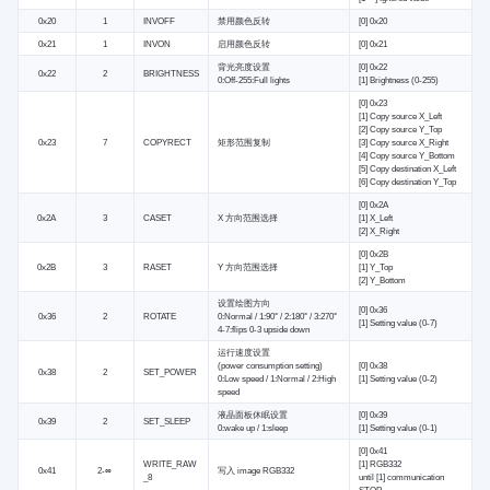
0x20
1
INVOFF
禁用颜色反转
[0] 0x20
0x21
1
INVON
启用颜色反转
[0] 0x21
背光亮度设置
[0] 0x22
0x22
2
BRIGHTNESS
0:Off-255:Full lights
[1] Brightness (0-255)
[0] 0x23
[1] Copy source X_Left
[2] Copy source Y_Top
0x23
7
COPYRECT
矩形范围复制
[3] Copy source X_Right
[4] Copy source Y_Bottom
[5] Copy destination X_Left
[6] Copy destination Y_Top
[0] 0x2A
0x2A
3
CASET
X 方向范围选择
[1] X_Left
[2] X_Right
[0] 0x2B
0x2B
3
RASET
Y 方向范围选择
[1] Y_Top
[2] Y_Bottom
设置绘图方向
[0] 0x36
0x36
2
ROTATE
0:Normal / 1:90° / 2:180° / 3:270°
[1] Setting value (0-7)
4-7:flips 0-3 upside down
运行速度设置
(power consumption setting)
[0] 0x38
0x38
2
SET_POWER
0:Low speed / 1:Normal / 2:High
[1] Setting value (0-2)
speed
液晶面板休眠设置
[0] 0x39
0x39
2
SET_SLEEP
0:wake up / 1:sleep
[1] Setting value (0-1)
[0] 0x41
WRITE_RAW
[1] RGB332
0x41
2-∞
写入 image RGB332
_8
until [1] communication
STOP.