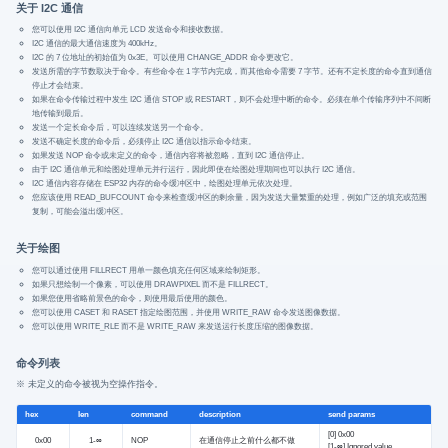
关于 I2C 通信
您可以使用 I2C 通信向单元 LCD 发送命令和接收数据。
I2C 通信的最大通信速度为 400kHz。
I2C 的 7 位地址的初始值为 0x3E。可以使用 CHANGE_ADDR 命令更改它。
发送所需的字节数取决于命令。有些命令在 1 字节内完成，而其他命令需要 7 字节。还有不定长度的命令直到通信
停止才会结束。
如果在命令传输过程中发生 I2C 通信 STOP 或 RESTART，则不会处理中断的命令。必须在单个传输序列中不间断
地传输到最后。
发送一个定长命令后，可以连续发送另一个命令。
发送不确定长度的命令后，必须停止 I2C 通信以指示命令结束。
如果发送 NOP 命令或未定义的命令，通信内容将被忽略，直到 I2C 通信停止。
由于 I2C 通信单元和绘图处理单元并行运行，因此即使在绘图处理期间也可以执行 I2C 通信。
I2C 通信内容存储在 ESP32 内存的命令缓冲区中，绘图处理单元依次处理。
您应该使用 READ_BUFCOUNT 命令来检查缓冲区的剩余量，因为发送大量繁重的处理，例如广泛的填充或范围
复制，可能会溢出缓冲区。
关于绘图
您可以通过使用 FILLRECT 用单一颜色填充任何区域来绘制矩形。
如果只想绘制一个像素，可以使用 DRAWPIXEL 而不是 FILLRECT。
如果您使用省略前景色的命令，则使用最后使用的颜色。
您可以使用 CASET 和 RASET 指定绘图范围，并使用 WRITE_RAW 命令发送图像数据。
您可以使用 WRITE_RLE 而不是 WRITE_RAW 来发送运行长度压缩的图像数据。
命令列表
※ 未定义的命令被视为空操作指令。
hex
len
command
description
send params
[0] 0x00
0x00
1-∞
NOP
在通信停止之前什么都不做
[1-∞] Ignored value