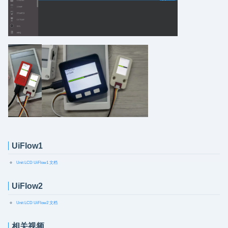
UiFlow1
Unit LCD UiFlow1 文档
UiFlow2
Unit LCD UiFlow2 文档
相关视频