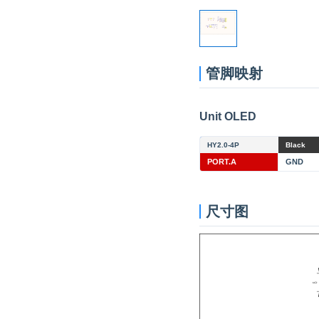
管脚映射
Unit OLED
HY2.0-4P
Black
PORT.A
GND
尺寸图