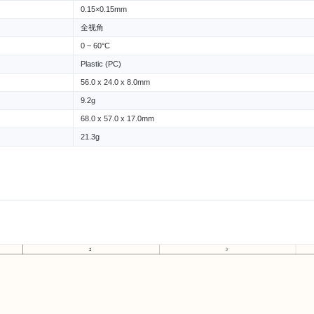
0.15×0.15mm
全视角
0 ~ 60°C
Plastic (PC)
56.0 x 24.0 x 8.0mm
9.2g
68.0 x 57.0 x 17.0mm
21.3g