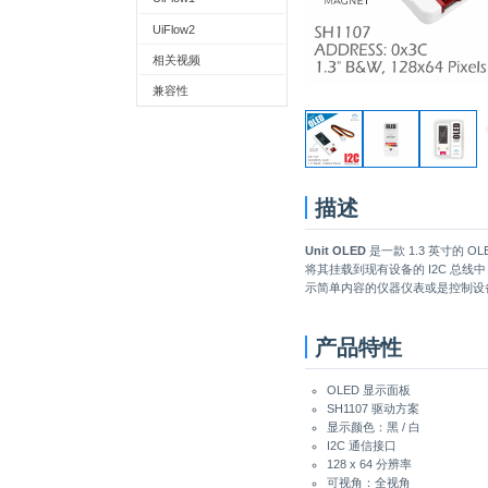
UiFlow2
相关视频
兼容性
描述
Unit OLED
是一款 1.3 英寸的 O
将其挂载到现有设备的 I2C 总
示简单内容的仪器仪表或是控制设
产品特性
OLED 显示面板
SH1107 驱动方案
显示颜色：黑 / 白
I2C 通信接口
128 x 64 分辨率
可视角：全视角