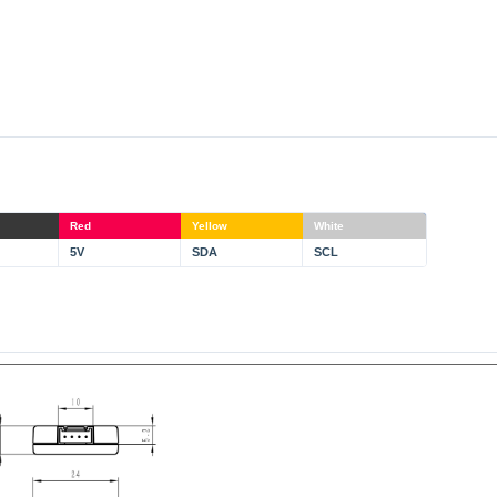
Red
Yellow
White
5V
SDA
SCL