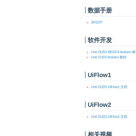
数据手册
SH1107
软件开发
Unit OLED M5GFX Arduino
Unit OLED Arduino 教程
UiFlow1
Unit OLED UiFlow1 文档
UiFlow2
Unit OLED UiFlow2 文档
相关视频