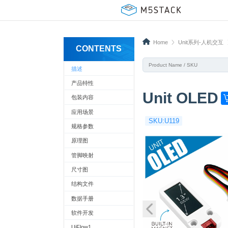
Home
Unit系列-人机交互
CONTENTS
描述
产品特性
Unit OLED
包装内容
G
e
应用场景
SKU:U119
t
规格参数
o
原理图
n
管脚映射
e
尺寸图
n
结构文件
o
数据手册
w
软件开发
!
UiFlow1