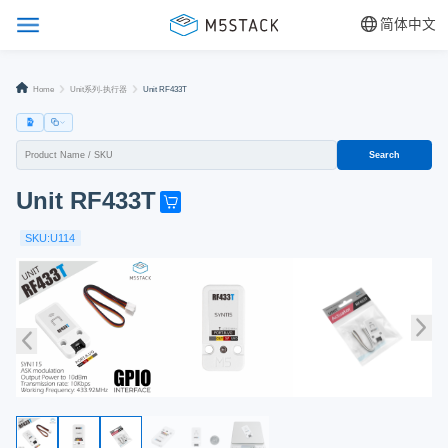
简体中文
Home
Unit系列-执行器
Unit RF433T
Search
Unit RF433T
G
e
SKU:U114
t
o
n
e
n
o
w
!