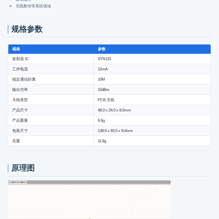
无线数传等系统领域
规格参数
规格
参数
发射器 IC
SYN115
工作电流
12mA
稳定通信距离
10M
输出功率
10dBm
天线类型
PCB 天线
产品尺寸
48.0 x 24.0 x 8.0mm
产品重量
6.6g
包装尺寸
138.0 x 93.0 x 9.0mm
毛重
11.8g
原理图