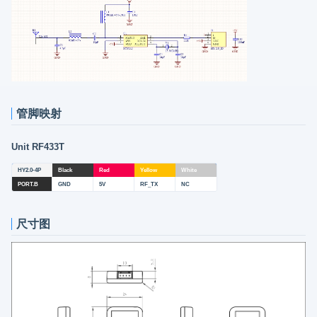
管脚映射
Unit RF433T
HY2.0-4P
Black
Red
Yellow
White
PORT.B
GND
5V
RF_TX
NC
尺寸图