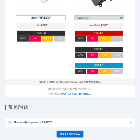
Unit RF433T
PORT.B
PORT.A
GND
5V
RF_TX
NC
GND
5V
G2
G1
PORT.B
GND
5V
G9
G8
PORT.C
GND
5V
G17
G18
"Unit RF433T"
&
"CoreS3"
Grove Port 连接说明&建议:
请根据实际引脚连接情况修改案例程序。
可使用端口:
PORT.A
PORT.B
PORT.C
.
常见问题
How to adjust power of RF433T?
Q1
查看更多常见问题
→