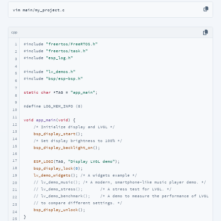
vim main/my_project.c 
cpp
1
#
include
"freertos/FreeRTOS.h"
#
include
"freertos/task.h"
2
#
include
"esp_log.h"
3
4
#
include
"lv_demos.h"
5
#
include
"bsp/esp-bsp.h"
6
7
static
char
 *TAG = 
"app_main"
;

8
9
#
define
 LOG_MEM_INFO (0)
10
11
void
app_main
(
void
)
{

12
/* Initialize display and LVGL */
13
bsp_display_start
();

14
/* Set display brightness to 100% */
15
bsp_display_backlight_on
();

16
17
ESP_LOGI
(TAG, 
"Display LVGL demo"
);

18
bsp_display_lock
(
0
);

19
lv_demo_widgets
(); 
/* A widgets example */
// lv_demo_music(); /* A modern, smartphone-like music player demo. */
20
// lv_demo_stress();       /* A stress test for LVGL. */
21
// lv_demo_benchmark();    /* A demo to measure the performance of LVGL or
22
// to compare different settings. */
23
bsp_display_unlock
();

24
}
25