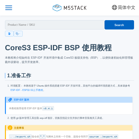
简体中文
Search
CoreS3 ESP-IDF BSP 使用教程
本教程将介绍如何在 ESP-IDF 开发环境中集成 CoreS3 板级支持包（BSP），以便快速初始化和管理板
载外设驱动，提升开发效率。
1.准备工作
环境配置： 本教程基于 Ubuntu 操作系统搭建 ESP-IDF 开发环境，其他平台的编译环境搭建方式，具体请参考
ESP-IDF - ESP32-S3上手教程
。
ESP-IDF 版本
本教程推荐使用 ESP-IDF 版本
v5.4.1
使用 git 版本管理工具拉取 esp-idf 项目，切换至指定分支并执行脚本安装相关工具链。
注意事项
. ./export.sh
指令的
"."
与脚本之间有一个空格，该指令等同于
source ./export.sh