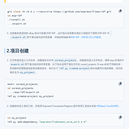
git 
clone
cd
 esp-idf

./install.sh

. ./export.sh
后续教程使用到的 idf.py 指令均依赖 ESP-IDF，运行指令前需要在项目工程路径下调用 ESP-IDF 中
.
./export.sh
用于激活相关的环境变量。详细说明请参考
ESP-IDF - ESP32-S3上手教程
。
2.项目创建
打开终端并进入工作目录，创建项目文件夹
cores3_projects
。切换路径进入文件夹后，调用 esp-idf 项目中
export.sh
用于激活相关的环境变量。以下指令适用于项目文件夹 cores3_projects 与 esp-idf 处于同级目录，
其他路径则需根据实际情况修改指令。执行以下
idf.py create-project
指令创建空白项目模板，演示的
项目名为
my_project
。
cd
 cores3_projects

. ../esp-idf/export.sh

idf.py create-project my_project
切换路径进入项目工程，并使用 Espressif Component Registry 组件管理工具指令添加
M5Stack CoreS3 BSP
。
cd
 my_project

idf.py add-dependency 
"espressif/m5stack_core_s3^3.0.0"