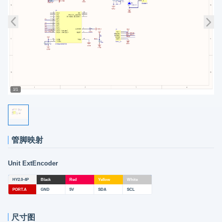
1/1
管脚映射
Unit ExtEncoder
HY2.0-4P
Black
Red
Yellow
White
PORT.A
GND
5V
SDA
SCL
尺寸图