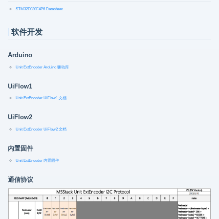
STM32F030F4P6 Datasheet
软件开发
Arduino
Unit ExtEncoder Arduino 驱动库
UiFlow1
Unit ExtEncoder UiFlow1 文档
UiFlow2
Unit ExtEncoder UiFlow2 文档
内置固件
Unit ExtEncoder 内置固件
通信协议