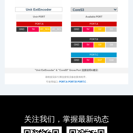
Unit ExtEncoder
PORT.A
PORT.A
GND
5V
I2C_SDA
I2C_SCL
GND
5V
G2
G1
PORT.B
GND
5V
G9
G8
PORT.C
GND
5V
G17
G18
"Unit ExtEncoder"
&
"CoreS3"
Grove Port 连接说明&建议:
请根据实际引脚连接情况修改案例程序。
可使用端口:
PORT.A
PORT.B
PORT.C
.
关注我们，掌握最新动态