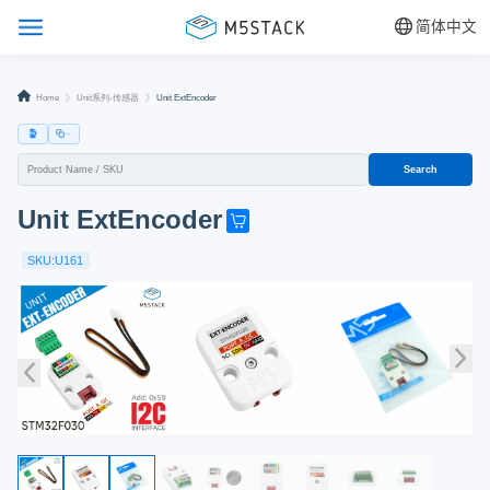
简体中文
Home
Unit系列-传感器
Unit ExtEncoder
Search
Unit ExtEncoder
G
e
SKU:U161
t
o
n
e
n
o
w
!