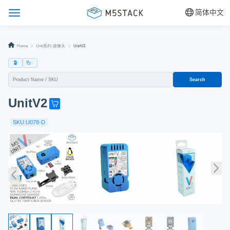
简体中文
Home
Unit系列-摄像头
UnitV2
Search
UnitV2
G
e
SKU:U078-D
t
o
n
e
n
o
w
!