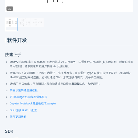
1/3
软件开发
快速上手
UnitV2 内部集成由 M5Stack 开发的基础 Ai 识别服务，内置多种识别功能 (如人脸识别，对象跟踪等
常用功能)，能够快速帮助用户构建 Ai 识别应用。
所有功能！即插即用！UnitV2 内置了一张有线网卡，当你通过 Type-C 接口连接 PC 时，将自动与
UnitV2 建立起网络连接。还可以通过 WiFi 形式连接与调试，具备高自由度。
UART 串口输出，所有识别内容自动通过串口输出
JSON
格式，方便调用。
内置识别功能使用教程
V-Training在线AI模型训练服务
Jupyter Notebook开发教程/Example
SSH连接 & WIFI配置
固件更新教程
SDK