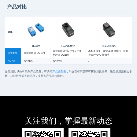
产品对比
规格
UnitV2
UnitV2-M12
UnitV2-USB
常规焦段 (FOV 85°) + 广角
不配备镜头，USB-A 通用接口，可外
镜头配备
常规焦段 (FOV 68°)
焦段 (FOV:150°)
接各种 UVC 摄像头
CMOS
GC2145
GC2053
/
如需对比 UnitV 系列产品信息，可访问
产品选型表
，勾选目标产品即可获取对比结果。选型表涵盖核心参
数、功能特性等关键信息，支持多产品同步比对。
关注我们，掌握最新动态