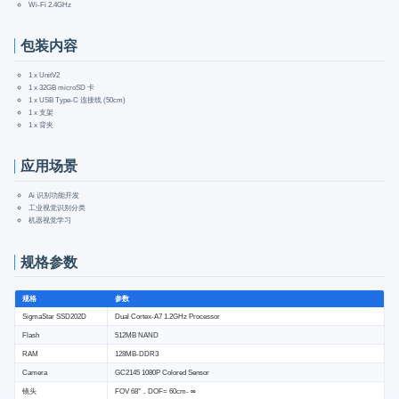
Wi-Fi 2.4GHz
包装内容
1 x UnitV2
1 x 32GB microSD 卡
1 x USB Type-C 连接线 (50cm)
1 x 支架
1 x 背夹
应用场景
Ai 识别功能开发
工业视觉识别分类
机器视觉学习
规格参数
规格
参数
SigmaStar SSD202D
Dual Cortex-A7 1.2GHz Processor
Flash
512MB NAND
RAM
128MB-DDR3
Camera
GC2145 1080P Colored Sensor
镜头
FOV 68°，DOF= 60cm- ∞