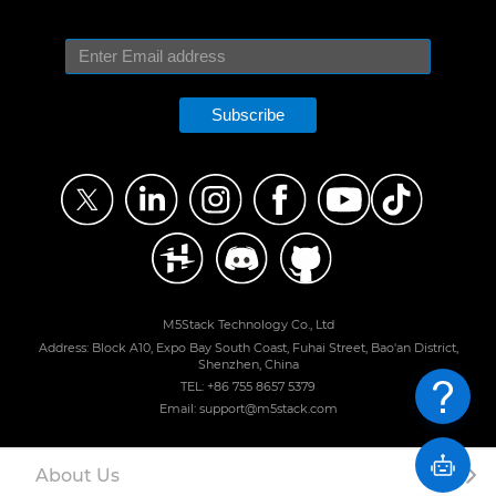
Subscribe
M5Stack Technology Co., Ltd
Address: Block A10, Expo Bay South Coast, Fuhai Street, Bao'an District,
Shenzhen, China
TEL: +86 755 8657 5379
Email: support@m5stack.com
About Us