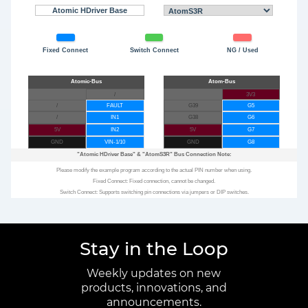
Atomic HDriver Base
Fixed Connect
Switch Connect
NG / Used
/
3V3
/
FAULT
G39
G5
/
IN1
G38
G6
5V
IN2
5V
G7
GND
VIN-1/10
GND
G8
"Atomic HDriver Base"
&
"AtomS3R"
Bus Connection Note:
Please modify the example program according to the actual PIN number when using.
Fixed Connect: Fixed connection, cannot be changed.
Switch Connect: Supports switching pin connections via jumpers or DIP switches.
Stay in the Loop
Weekly updates on new
products, innovations, and
announcements.