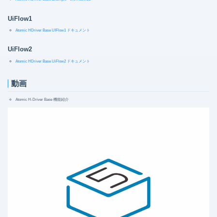
UiFlow1
Atomic HDriver Base UIFlow1 ドキュメント
UiFlow2
Atomic HDriver Base UiFlow2 ドキュメント
動画
Atomic H-Driver Base 機能紹介