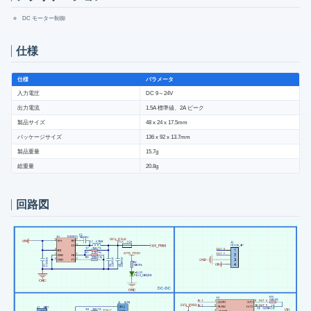
DC モーター制御
仕様
仕様
パラメータ
入力電圧
DC 9～24V
出力電流
1.5A 標準値、2A ピーク
製品サイズ
48 x 24 x 17.5mm
パッケージサイズ
136 x 92 x 13.7mm
製品重量
15.7g
総重量
20.8g
回路図