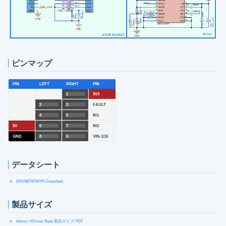
ピンマップ
PIN
LEFT
RIGHT
PIN
1
3V3
2
3
FAULT
4
5
IN1
5V
6
7
IN2
GND
8
9
VIN-1/10
データシート
DRV8876PWPR Datasheet
製品サイズ
Atomic HDriver Base 製品サイズ PDF