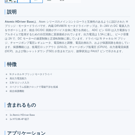
説明
Atomic HDriver Base
は、Atom シリーズのメインコントローラと互換性のあるように設計された H
ブリッジ・モータードライバです。内蔵 DRV8876 モータドライバチップは、9～24V の DC 電源入力
をサポートします。統合 DC/DC 回路がデバイス全体に電力を供給し、ADC ピン G33 は入力電源をリ
アルタイムで監視するための分圧回路に直接接続されています。出力電流は 1.5A に達し、ピーク容量
は 2A で、DC モーターの速度制御と正逆転制御に適しています。ドライバは N チャネル H ブリッ
ジ、チャージポンプ電圧レギュレータ、電流検出と調整、電流比例出力、および保護回路を統合してい
ます。保護機能には、低電圧ロックアウト (UVLO)、チャージポンプ低電圧 (CPUV)、出力過電流保護
(OCP)、および熱シャットダウン (TSD) が含まれており、故障状況は FAULT ピンで示されます。
特徴
N チャネル H ブリッジ モータドライバ
高出力電流能力
3.3V ロジック入力
スペクトラム拡散クロックで電磁干渉を低減
統合保護機能
含まれるもの
1x Atomic HDriver Base
1x HT3.96-4P 端子
アプリケーション