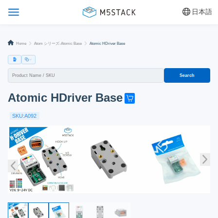
日本語
Home
Atom シリーズ-Atomic Base
Atomic HDriver Base
Search
Atomic HDriver Base
G
e
SKU:A092
t
o
n
e
n
o
w
!