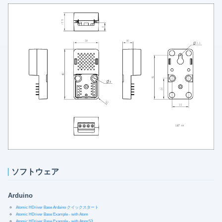
ソフトウェア
Arduino
Atomic HDriver Base Arduino クイックスタート
Atomic HDriver Base Example - with Atom
Atomic HDriver Base Example - with AtomS3