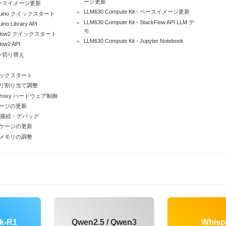
ージ更新
- ベースイメージ更新
LLM630 Compute Kit - ベースイメージ更新
 Arduino クイックスタート
LLM630 Compute Kit - StackFlow API LLM デ
ino Library API
モ
 UiFlow2 クイックスタート
LLM630 Compute Kit - Jupyter Notebook
low2 API
 ピン切り替え
 クイックスタート
- メモリ割り当て調整
 EC Proxy ハードウェア制御
 イメージの更新
 ADB 接続・デバッグ
 パッケージの更新
 仮想メモリの調整
k-R1
Qwen2.5 / Qwen3
Whisp