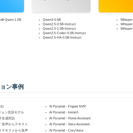
till-Qwen-1.5B
Qwen3-0.6B
Whisper-
Qwen2.5-0.5B-Instruct
Whisper
Qwen2.5-1.5B-Instruct
Whisper
Qwen2.5-Coder-0.5B-Instruct
Qwen2.5-HA-0.5B-Instruct
ョン事例
o11
AI Pyramid - Frigate NVR
- ビジョン言語モデル
AI Pyramid - Immich
LLM 生成対話
AI Pyramid - Home Assistant
- STT 音声からテキスト
AI Pyramid - Voice Assistant
- TTS テキストから音声
AI Pyramid - CosyVoice