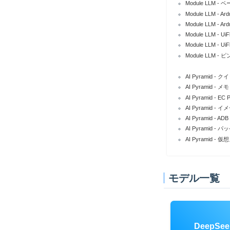
Module LLM 
Module LLM -
StackFlow API Yolo11n Print
MeloTTS-Spanish
Whisper-small
Openbuddy-llama3.2-1b-v23.1-131k
Yolo11n
Module LLM - Ardu
StackFlow API LLM Demo
Depth-Anything-V2
Module LLM -
Jupyter Notebook
Keyword spotting
Module LLM - UiF
Module LLM -
ISP Tuning
Silero-vad
Automatic Speech Recognition
AI Pyramid -
AI Pyramid 
AI Pyramid -
AI Pyramid -
AI Pyramid -
AI Pyramid -
AI Pyramid -
モデル一覧
DeepSee