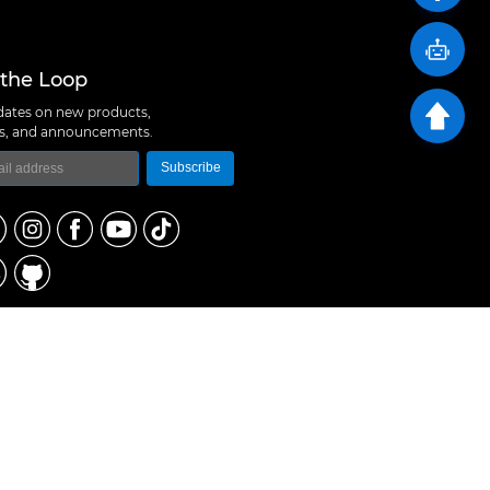
 the Loop
ates on new products,
ns, and announcements.
Subscribe
logy Co., Ltd
 A10, Expo Bay South Coast, Fuhai Street, Bao'an
hen, China
657 5379
rt@m5stack.com