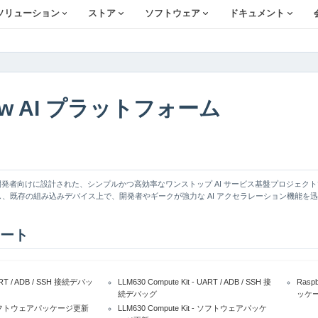
ソリューション
ストア
ソフトウェア
ドキュメント
low AI プラットフォーム
み込み開発者向けに設計された、シンプルかつ高効率なワンストップ AI サービス基盤プロジェクト
、既存の組み込みデバイス上で、開発者やギークが強力な AI アクセラレーション機能を
ート
UART / ADB / SSH 接続デバッ
LLM630 Compute Kit - UART / ADB / SSH 接
Rasp
続デバッグ
ッケ
 - ソフトウェアパッケージ更新
LLM630 Compute Kit - ソフトウェアパッケ