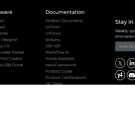
tware
Documentation
Stay in
ow1
Product Documents
ow2
UiFlow1
Weekly upd
rner
UiFlow2
innovatio
 Designer
Arduino
a 2.0
ESP-IDF
Loader Packer
StackFlow AI
Font Creator
Home Assistant
e USB Driver
nanoFramework
Product Guide
Product Certifications
I2C Table
Product Selector
M5Stack Techno
Hardware Design Files
Address: Block
District, Shenz
Release History
TEL: +86 755 8
Stack Compatibility
Email: suppo
Stack Screw Length