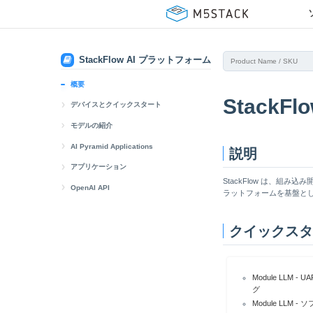
StackFlow AI プラットフォーム
概要
StackF
デバイスとクイックスタート
AI Pyramid
モデルの紹介
クイックスタート
モデル一覧
Module LLM
AI Pyramid Applications
説明
メモリ割り当て調整
ADB / UART / SSH接続デバッグ
OpenClaw
LLM630 Compute Kit
Qwen2.5
アプリケーション
StackFlow は、組
EC Proxy ハードウェア制御
ソフトウェアパッケージの更新
ADB / UART / SSH の接続デバッグ
Qwen2.5-0.5B-Instruct
Home Assistant
Qwen3
Audio
OpenAI API
ラットフォームを基盤とし
イメージの更新
ミラーベースパッケージの更新
ソフトウェアパッケージの更新
Qwen2.5-1.5B-Instruct
Qwen3-0.6B
STT
Voice Assistant
使用の説明
DeepSeek-R1
CVビジョンアプリケーション
クイックスタ
ADB 接続・デバッグ
Arduino のクイックスタート
ミラーベースパッケージの更新
Qwen2.5-Coder-0.5B-Instruct
DeepSeek-R1-Distill-Qwen-1.5B
TTS
Yolo11n 目標検出
Frigate NVR Security Monitoring
モデル一覧
SmolVLM
VLMマルチモーダル
パッケージの更新
Arduino API
Axera IPC Demo
SmolVLM-256M-Instruct
VLM 生成型対話
Immich Smart Album
会話の補完
MeloTTS
大規模言語モデル (LLM)
仮想メモリの調整
UiFlow2 のクイックスタート
StackFlow API Camera
SmolVLM-500M-Instruct
MeloTTS-English
LLM 生成型対話
CosyVoice Voice Cloning
音声テキスト変換 (STT)
Whisper
音声アシスタント
Module LLM - 
グ
UiFlow2 API
StackFlow API DepthAnything
MeloTTS-Chinese
Whisper-tiny
LLM 音声アシスタント
sherpa-onnx
テキスト音声変換 (TTS)
Llama
Module LLM
ピンの切り替え
StackFlow API Yolo11n Visual
MeloTTS-Japanese
Whisper-base
Llama-3.2-1B-Instruct
InternVL2_5-1B-MPO
16-channel Video Detection Demo
Chatbox