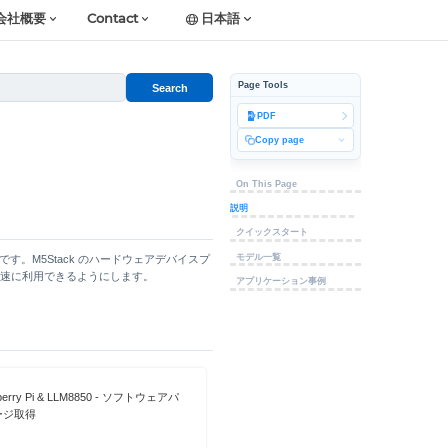
会社概要
Contact
日本語
Page Tools
Search
PDF
Copy page
On This Page
説明
クイックスタート
モデル一覧
です。M5Stack のハードウェアデバイスプ
迅速に利用できるようにします。
アプリケーション事例
berry Pi & LLM8850 - ソフトウェアパ
ージ取得