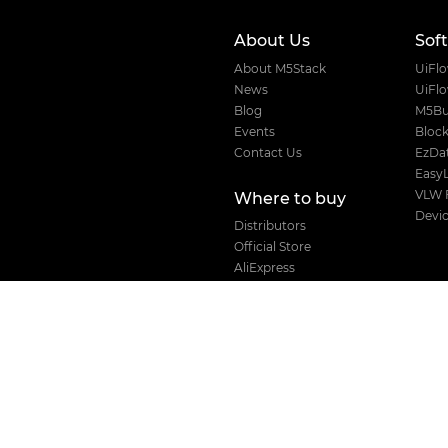
About Us
Sof
About M5Stack
UiFl
News
UiFl
Blog
M5Bu
Events
Block
Contact Us
EzDat
Easy
VLW 
Where to buy
Devic
Distributors
Official Store
AliExpress
Amazon
Taobao
Solution
For Business
For Developers