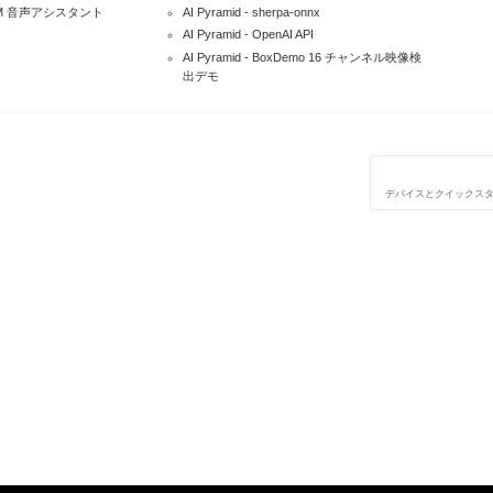
- LLM 音声アシスタント
AI Pyramid - sherpa-onnx
AI Pyramid - OpenAI API
AI Pyramid - BoxDemo 16 チャンネル映像検
出デモ
デバイスとクイックスタート 