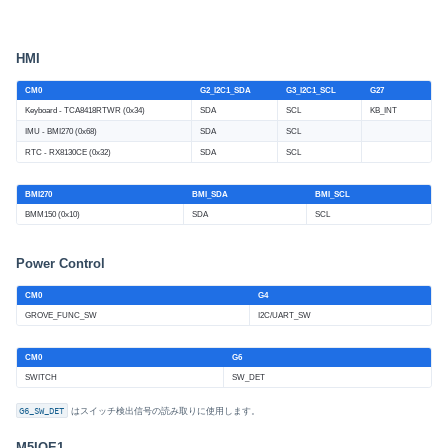
HMI
CM0
G2_I2C1_SDA
G3_I2C1_SCL
G27
Keyboard - TCA8418RTWR (0x34)
SDA
SCL
KB_INT
IMU - BMI270 (0x68)
SDA
SCL
RTC - RX8130CE (0x32)
SDA
SCL
BMI270
BMI_SDA
BMI_SCL
BMM150 (0x10)
SDA
SCL
Power Control
CM0
G4
GROVE_FUNC_SW
I2C/UART_SW
CM0
G6
SWITCH
SW_DET
G6_SW_DET
はスイッチ検出信号の読み取りに使用します。