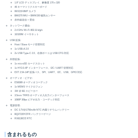
1.9" LCD ディスプレイ、解像度 170 x 320
46 キーマトリクスキーボード
IMX219 8MP カメラ
BMI270 IMU + BMM150 磁気センサー
赤外線送信 + 受信
ネットワーク通信:
2.4 GHz Wi-Fi 802.11 b/g/n
10/100M イーサネット
USB 拡張:
Host / Slave モード切替対応
1x USB-A 2.0
2x USB Type-C 2.0、右側ポートは USB OTG 対応
外部拡張:
1x microSD カードスロット
1x HY2.0-4P インターフェース、I2C / UART 切替対応
EXT 2.54-14P 拡張バス、SPI、UART、I2C、USB、GPIO 対応
オーディオ・ビデオ:
ES8389 オーディオコーデック
1x MEMS マイクロフォン
1W @ 8Ω スピーカー
3.5mm TRRS オーディオ入出力インターフェース
1080P 30fps ビデオ出力・コーデック対応
電源管理:
DC 3.7V@1750mAh NTC 内蔵リチウムバッテリー
BQ27220YZFR バッテリーゲージ
RX8130CE RTC
含まれるもの