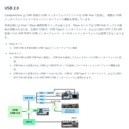
USB 2.0
CardputerZero は CM0 内部の USB インターフェースリソースを USB Hub で拡張し、複数の USB
インターフェースとイーサネットインターフェース機能を実現しています。
本体左側には Host / Slave 物理切替スイッチがあります。Slave モードでは USB Hub チップとの接
続が切断されるため、左側の USB-A、USB Type-C インターフェース、および上部の EXT 2.54-14P
拡張バスの HAT-P0/P1 USB インターフェース、イーサネットインターフェースは使用できなくなりま
す。
Slave モード：
CM0 USB を本体右側の USB Type-C インターフェースに接続
Host モード：
CM0 USB を内部 USB Hub に接続し、USB Hub を経由してさらに 4 ポートの USB インターフェースに拡
張。
USB Hub から拡張された USB1 は USB-ETH チップを経由してイーサネットインターフェース機能を提
供。
USB Hub から拡張された USB2 〜 4 はそれぞれ、USB-A、USB Type-C インターフェース、および上部の
EXT 2.54-14P 拡張バスの HAT-P0/P1 USB インターフェースに使用されます。