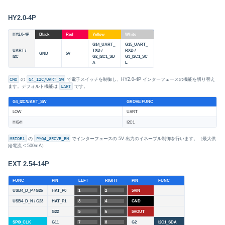
HY2.0-4P
HY2.0-4P
Black
Red
Yellow
White
G14_UART_
G15_UART_
UART /
TXD /
RXD /
GND
5V
I2C
G2_I2C1_SD
G3_I2C1_SC
A
L
CM0
の
G4_I2C/UART_SW
で電子スイッチを制御し、HY2.0-4P インターフェースの機能を切り替え
ます。デフォルト機能は
UART
です。
G4_I2C/UART_SW
GROVE FUNC
LOW
UART
HIGH
I2C1
M5IOE1
の
PYG4_GROVE_EN
でインターフェースの 5V 出力のイネーブル制御を行います。（最大供
給電流 < 500mA）
EXT 2.54-14P
FUNC
PIN
LEFT
RIGHT
PIN
FUNC
USB4_D_P / G26
HAT_P0
1
2
5VIN
USB4_D_N / G23
HAT_P1
3
4
GND
G22
5
6
5VOUT
SPI0_CLK
G11
7
8
G2
I2C1_SDA