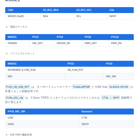
M5IOE1
CM0
G2_I2C1_SDA
G3_I2C1_SCL
G16
M5IOE1 (0x4F)
SDA
SCL
NRST
電源ステータス
M5IOE1
PYG2
PYG4
PYG5
PYG14
POWER
HW_DET
GROVE_EN
PWR_DET
PWR_EN
ペリフェラルリセット
M5IOE1
PYG3
PYG6
KEYBOARD & USB_HUB
KB_HUB_RST
MIC
MIC_SW
PYG3_KB_HUB_RST
は、キーボードコントローラー
TCA8418RTWR
と USB Hub
GL852G-OHY60
の
共通リセット制御信号です。
PYG6_MIC_SW
は、3.5mm TRRS インターフェースのマイクチャンネルを
CTIA / OMTP
規格間で
切り替えます。
PYG6_MIC_SW
Standard
LOW
CTIA
HIGH
OMTP
HAT P0/P1 機能切替