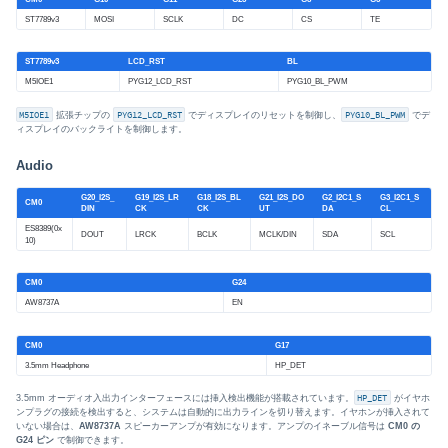
ST7789v3
MOSI
SCLK
DC
CS
TE
ST7789v3
LCD_RST
BL
M5IOE1
PYG12_LCD_RST
PYG10_BL_PWM
M5IOE1
拡張チップの
PYG12_LCD_RST
でディスプレイのリセットを制御し、
PYG10_BL_PWM
でデ
ィスプレイのバックライトを制御します。
Audio
G20_I2S_
G19_I2S_LR
G18_I2S_BL
G21_I2S_DO
G2_I2C1_S
G3_I2C1_S
CM0
DIN
CK
CK
UT
DA
CL
ES8389(0x
DOUT
LRCK
BCLK
MCLK/DIN
SDA
SCL
10)
CM0
G24
AW8737A
EN
CM0
G17
3.5mm Headphone
HP_DET
3.5mm オーディオ入出力インターフェースには挿入検出機能が搭載されています。
HP_DET
がイヤホ
ンプラグの接続を検出すると、システムは自動的に出力ラインを切り替えます。イヤホンが挿入されて
いない場合は、
AW8737A
スピーカーアンプが有効になります。アンプのイネーブル信号は
CM0 の
G24 ピン
で制御できます。