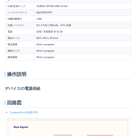
USB 拡張チップ
GL852G-OHY60 USB 2.0 Hub
バッテリーゲージ
BQ27220YZFR
待機消費電力
2.5W
内蔵バッテリー
DC 3.7V@ 1750mAh、NTC 内蔵
電源
給電 / 充電推奨 5V @ 2A
製品サイズ
84.0 x 54.0 x 23.1mm
製品重量
Work in progress
梱包サイズ
Work in progress
梱包重量
Work in progress
操作説明
デバイスの電源供給
回路図
CardputerZero 回路図 PDF