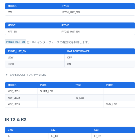
M5IOE1
PYG1
SW
PYG1_HAT_SW
M5IOE1
PYG13
HAT_EN
PYG13_HAT_EN
PYG13_HAT_EN
は HAT インターフェースの有効化を制御します。
PYG13_HAT_EN
HAT PORT POWER
LOW
OFF
HIGH
ON
CAPS LOCKS インジケータ LED
M5IOE1
PYG8
PYG9
PYG11
KEY_LED1
SHIFT_LED
KEY_LED2
FN_LED
KEY_LED3
SYM_LED
IR TX & RX
CM0
G12
G13
IR
IR_TX
IR_RX