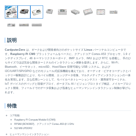
説明
CardputerZero
は、ギークおよび開発者向けのポケットサイズ
Linux
パーソナルコンピュータで
す。
Raspberry Pi CM0
プラットフォームをベースに、クアッドコア Cortex-A53 プロセッサ、1.9 イ
ンチディスプレイ、46 キーマトリクスキーボード、8MP カメラ、IMU および RTC を搭載し、手のひ
らサイズでほぼ完全な開発ターミナルのインタラクション体験を提供します。さらに、Wi-Fi、
Bluetooth、イーサネット、microSD、Host/Slave 切替可能な USB システム、および
I2C/UART/SPI/GPIO などのモジュール式拡張機能を備えており、オーディオ・ビデオコーデックとバ
ッテリー駆動設計により、モバイル開発、エッジデータ収集、マルチメディアインタラクションの一体
化を実現します。主な応用シーンとして、モバイルペネトレーションテスト・運用保守ターミナル、
IoT デバイスのデバッグと現場デプロイ、ポータブル AI / ビジョンプロトタイプ検証、メイカープロジ
ェクト開発、フィールドでのデータ収集および迅速なヒューマンマシンインタラクション制御が挙げら
れます。
特徴
コア性能:
Raspberry Pi Compute Module 0 (CM0)
RP3A0 (BCM2837)、クアッドコア Cortex-A53 @ 1 GHz
512 MB LPDDR2
ヒューマンマシンインタラクション: