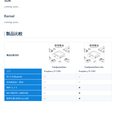
SDK
coming soon...
Kernel
coming soon...
製品比較
製品比較項目
CardputerZero
CardputerZero-Lite
コア
Raspberry Pi CM0
Raspberry Pi CM0
Wi-Fi & Bluetooth
✅
✅
赤外線送信 + 受信
✅
✅
8MP カメラ
✅
❌
IMU BMI270 + BMM150
✅
❌
標準付属 32GB microSD
✅
❌