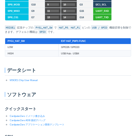
SPI0_MOSI
G10
9
10
G3
I2C1_SCL
SPI0_MISO
G9
11
12
G15
UART_RXD
SPI0_CS1
G7
13
14
G14
UART_TXD
M5IOE1
拡張チップの
PYG1_HAT_SW
で
HAT_P0、HAT_P1
ピンの
USB / GPIO
機能切替を制御で
きます。デフォルト機能は
GPIO
です。
PYG1_HAT_SW
EXT HAT_P0/P1 FUNC
LOW
GPIO26 / GPIO23
HIGH
USB Hub - USB4
データシート
M5IOE1 Chip User Manual
ソフトウェア
クイックスタート
CardputerZero イメージ書き込み
CardputerZero ADB 接続デバッグ
CardputerZero アプリケーション開発テンプレート