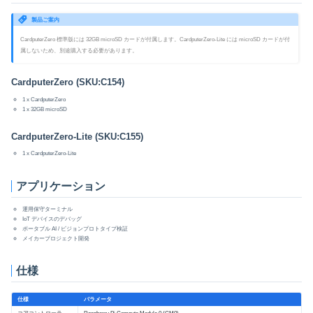
製品ご案内
CardputerZero 標準版には 32GB microSD カードが付属します。CardputerZero-Lite には microSD カードが付
属しないため、別途購入する必要があります。
CardputerZero (SKU:C154)
1 x CardputerZero
1 x 32GB microSD
CardputerZero-Lite (SKU:C155)
1 x CardputerZero-Lite
アプリケーション
運用保守ターミナル
IoT デバイスのデバッグ
ポータブル AI / ビジョンプロトタイプ検証
メイカープロジェクト開発
仕様
仕様
パラメータ
コアコントローラ
Raspberry Pi Compute Module 0 (CM0)