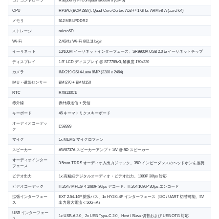
CPU
RP3A0 (BCM2837), Quad-Core Cortex-A53 @ 1 GHz, ARMv8-A (aarch64)
メモリ
512 MB LPDDR2
ストレージ
microSD
Wi-Fi
2.4GHz Wi-Fi 802.11 b/g/n
イーサネット
10/100M イーサネットインターフェース、SR9900A USB 2.0 to イーサネットチップ
ディスプレイ
1.9" LCD ディスプレイ @ ST7789v3, 解像度 170x320
カメラ
IMX219 CSI 4-Lane 8MP (3280 x 2464)
IMU・磁気センサー
BMI270 + BMM150
RTC
RX8130CE
赤外線
赤外線送信 + 受信
キーボード
46 キーマトリクスキーボード
オーディオコーデッ
ES8389
ク
マイク
1x MEMS マイクロフォン
スピーカー
AW8737A スピーカーアンプ + 1W @ 8Ω スピーカー
オーディオインター
3.5mm TRRS オーディオ入出力ジャック、35Ω インピーダンスのヘッドホンを推奨
フェース
ビデオ出力
1x 高精細デジタルオーディオ・ビデオ出力、1080P 30fps 対応
ビデオコーデック
H.264 / MPEG-4 1080P 30fps デコード、H.264 1080P 30fps エンコード
拡張インターフェー
EXT 2.54-14P 拡張バス、1x HY2.0-4P インターフェース（I2C / UART 切替可能、5V
ス
出力最大電流 < 500mA）
USB インターフェー
1x USB-A 2.0、2x USB Type-C 2.0、Host / Slave 切替および USB OTG 対応
ス