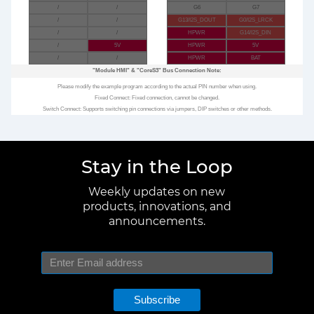
/
/
G6
G7
/
/
G13/I2S_DOUT
G0/I2S_LRCK
/
/
HPWR
G14/I2S_DIN
/
5V
HPWR
5V
/
/
HPWR
BAT
"Module HMI"
&
"CoreS3"
Bus Connection Note:
Please modify the example program according to the actual PIN number when using.
Fixed Connect: Fixed connection, cannot be changed.
Switch Connect: Supports switching pin connections via jumpers, DIP switches or other methods.
Stay in the Loop
Weekly updates on new
products, innovations, and
announcements.
Subscribe