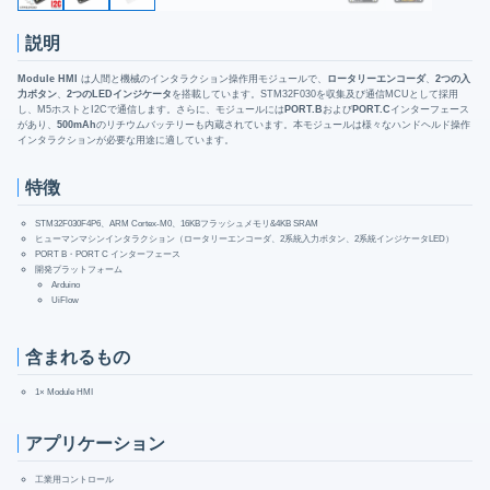
説明
Module HMI
は人間と機械のインタラクション操作用モジュールで、
ロータリーエンコーダ
、
2つの入
力ボタン
、
2つのLEDインジケータ
を搭載しています。STM32F030を収集及び通信MCUとして採用
し、M5ホストとI2Cで通信します。さらに、モジュールには
PORT.B
および
PORT.C
インターフェース
があり、
500mAh
のリチウムバッテリーも内蔵されています。本モジュールは様々なハンドヘルド操作
インタラクションが必要な用途に適しています。
特徴
STM32F030F4P6、ARM Cortex-M0、16KBフラッシュメモリ&4KB SRAM
ヒューマンマシンインタラクション（ロータリーエンコーダ、2系統入力ボタン、2系統インジケータLED）
PORT B・PORT C インターフェース
開発プラットフォーム
Arduino
UiFlow
含まれるもの
1× Module HMI
アプリケーション
工業用コントロール