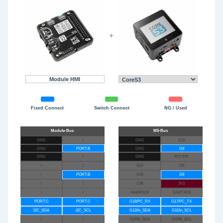
+
Module HMI
Fixed Connect
Switch Connect
NG / Used
GND
/
GND
G10
GND
PORT.B
GND
G8
GND
/
GND
RST/EN
/
/
G37
G5
/
PORT.B
G35
G9
/
/
G36
3V3
/
/
G44/RXD0
G43/TXD0
PORT.C
PORT.C
G18/PC_RX
G17/PC_TX
I2C_SDA
I2C_SCL
G12/In_SDA
G11/In_SCL
/
/
G2/PA_SDA
G1/PA_SCL