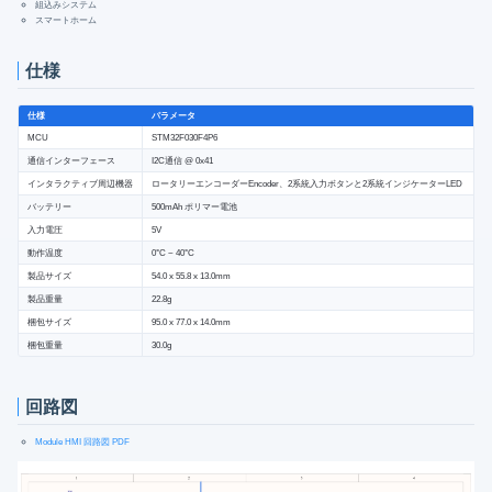
組込みシステム
スマートホーム
仕様
仕様
パラメータ
MCU
STM32F030F4P6
通信インターフェース
I2C通信 @ 0x41
インタラクティブ周辺機器
ロータリーエンコーダーEncoder、2系統入力ボタンと2系統インジケーターLED
バッテリー
500mAh ポリマー電池
入力電圧
5V
動作温度
0°C ~ 40°C
製品サイズ
54.0 x 55.8 x 13.0mm
製品重量
22.8g
梱包サイズ
95.0 x 77.0 x 14.0mm
梱包重量
30.0g
回路図
Module HMI 回路図 PDF