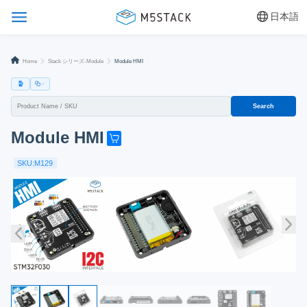
日本語
Home
Stack シリーズ-Module
Module HMI
Search
Module HMI
G
e
SKU:M129
t
o
n
e
n
o
w
!