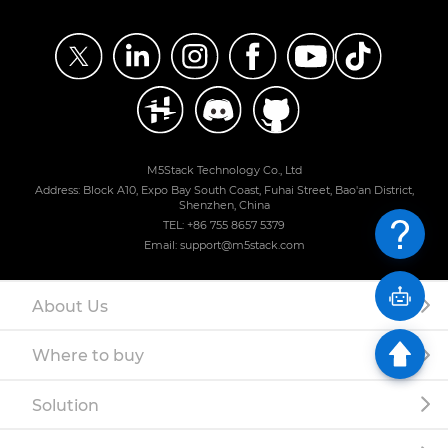
M5Stack Technology Co., Ltd
Address: Block A10, Expo Bay South Coast, Fuhai Street, Bao'an District,
Shenzhen, China
TEL: +86 755 8657 5379
Email: support@m5stack.com
About Us
Where to buy
Solution