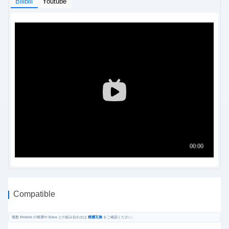
Bilibili
Youtube
Compatible
複数 Module の積層や Base との組み合わせは
積層互換
をご確認ください。