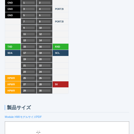
GND
1
2
GND
3
4
PORT.B
GND
5
6
7
8
PORT.B
9
10
11
12
13
14
TXD
15
16
RXD
SDA
17
18
SCL
19
20
21
22
23
24
HPWR
25
26
HPWR
27
28
5V
HPWR
29
30
製品サイズ
Module HMIモデルサイズPDF