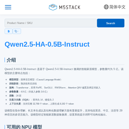
简体中文
Search
Qwen2.5-HA-0.5B-Instruct
介绍
Qwen2.5-HA-0.5B-Instruct 是基于 Qwen2.5-0.5B-Instruct 微调的智能家居模型，参数量约为 5 亿。该
模型的主要特点包括：
模型类型
：因果语言模型（Causal Language Model）
训练阶段
：预训练和后训练
架构
：Transformer，采用 RoPE、SwiGLU、RMSNorm、Attention QKV 偏置及绑定词嵌入
参数数量
：4.9 亿（非嵌入参数 3.6 亿）
层数
：24 层
注意力头数（GQA）
：查询头 14，键值头 2
上下文长度
：支持完整 32,768 个 token，上限生成 8,192 个 token
该模型在指令理解、长文本生成以及结构化数据理解方面有显著提升，支持包括英语、中文、法语等 29
种语言的多语言能力。该模型经过智能家居数据集微调，设置系统提示词即可结构化输出。
可用的 NPU 模型