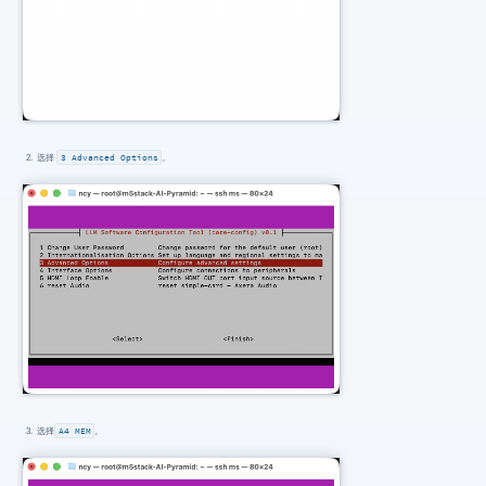
选择
3 Advanced Options
。
选择
A4 MEM
。