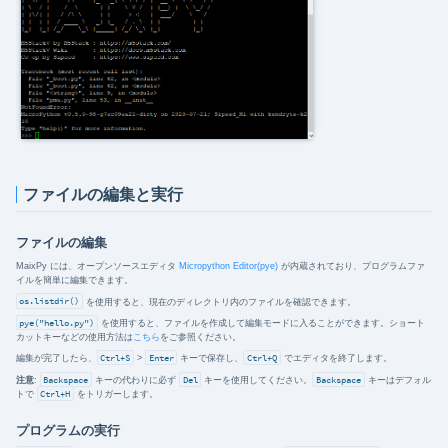
ファイルの編集と実行
ファイルの編集
MaixPy には、オープンソースエディタ
Micropython Editor(pye)
が内蔵されており、プログラムファ
イルを簡単に編集できます。
os.listdir()
を使用すると、現在のディレクトリ内のファイルを確認できます。
pye("hello.py")
を使用すると、ファイルを作成して編集モードに入ることができます。ショート
カットキーなどの使用方法は
こちら
をご参照ください。
編集が完了したら、
Ctrl+S
>
Enter
キーで保存し、
Ctrl+Q
でエディタを終了します。
注意
:
Backspace
キーの代わりに必ず
Del
キーを使用してください。
Backspace
キーはデフォル
トで
Ctrl+H
をトリガーします。
プログラムの実行