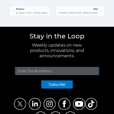
Previous
Next
AI Camera - UnitV2 - Firmware Update
AI Camera - M5StickV/UnitV - M5StickV Maixpy
Stay in the Loop
Weekly updates on new
products, innovations, and
announcements.
Subscribe