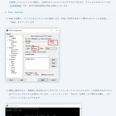
を使用してコンピュータに接続し、任意のターミナルツールでアクセスできます。デフォルトのボーレートは
115200bps
です。以下の操作説明は Putty を例にしています。
Putty - download
Putty を起動し、デバイスをコンピュータに接続します。Putty で対応するポート番号とボーレートを設定し、
「Open」をクリックします。
接続に成功すると、自動的に MaixPy のインタラクティブインターフェースに入ります。この時点ではデバイス
はデフォルトプログラムを実行しています。ショートカットキー「Ctrl+C」を押すことで実行を中断し、コマ
ンドラインに入ることができます。