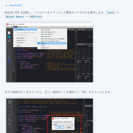
MaixPy IDE
MaixPy IDE を起動し、ツールバーをクリックして開発ボードモデルを選択します。
Tools
->
Select Board
->
M5StickV
左下の接続ボタンをクリックし、正しい接続ポートを選択して「OK」をクリックします。