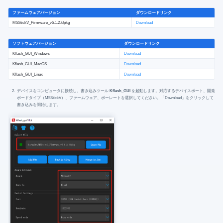
ファームウェアバージョン
ダウンロードリンク
M5StickV_Firmware_v5.1.2.kfpkg
Download
ソフトウェアバージョン
ダウンロードリンク
Kflash_GUI_Windows
Download
Kflash_GUI_MacOS
Download
Kflash_GUI_Linux
Download
デバイスをコンピュータに接続し、書き込みツール
Kflash_GUI
を起動します。対応するデバイスポート、開発
ボードタイプ（M5StickV）、ファームウェア、ボーレートを選択してください。「Download」をクリックして
書き込みを開始します。