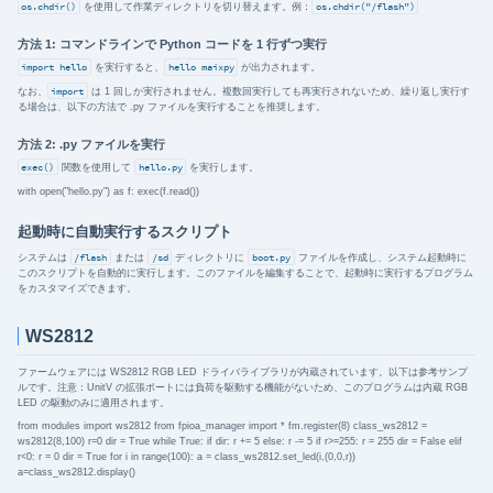
os.chdir()
を使用して作業ディレクトリを切り替えます。例：
os.chdir("/flash")
方法 1: コマンドラインで Python コードを 1 行ずつ実行
import hello
を実行すると、
hello maixpy
が出力されます。
なお、
import
は 1 回しか実行されません。複数回実行しても再実行されないため、繰り返し実行す
る場合は、以下の方法で .py ファイルを実行することを推奨します。
方法 2: .py ファイルを実行
exec()
関数を使用して
hello.py
を実行します。
with open("hello.py") as f: exec(f.read())
起動時に自動実行するスクリプト
システムは
/flash
または
/sd
ディレクトリに
boot.py
ファイルを作成し、システム起動時に
このスクリプトを自動的に実行します。このファイルを編集することで、起動時に実行するプログラム
をカスタマイズできます。
WS2812
ファームウェアには WS2812 RGB LED ドライバライブラリが内蔵されています。以下は参考サンプ
ルです。注意：UnitV の拡張ポートには負荷を駆動する機能がないため、このプログラムは内蔵 RGB
LED の駆動のみに適用されます。
from modules import ws2812 from fpioa_manager import * fm.register(8) class_ws2812 =
ws2812(8,100) r=0 dir = True while True: if dir: r += 5 else: r -= 5 if r>=255: r = 255 dir = False elif
r<0: r = 0 dir = True for i in range(100): a = class_ws2812.set_led(i,(0,0,r))
a=class_ws2812.display()