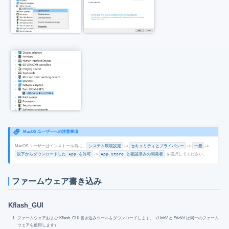
MacOS ユーザーへの注意事項
MacOS ユーザーはインストール前に、
システム環境設定
->
セキュリティとプライバシー
->
一般
->
以下からダウンロードした App を許可
->
App Store と確認済みの開発者
を選択してください。
ファームウェア書き込み
Kflash_GUI
ファームウェアおよび Kflash_GUI 書き込みツールをダウンロードします。（UnitV と StickV は同一のファーム
ウェアを使用します）