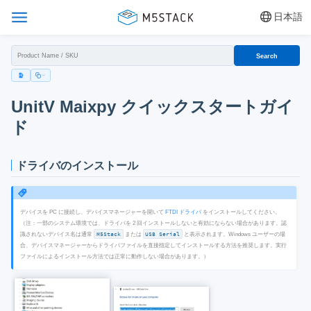
日本語
Search
UnitV Maixpy クイックスタートガイ
ド
ドライバのインストール
デバイスを PC に接続し、デバイスマネージャーを開いて
FTDI ドライバ
をインストールしてください。
（注：一部のシステム環境では、ドライバを 2 回インストールしないと有効にならない場合があります。認
識されないデバイス名は通常
M5Stack
または
USB Serial
と表示されます。Windows ユーザーの場
合、デバイスマネージャーからドライバファイルを直接指定してインストールする方法を推奨します。実行
ファイルによるインストール方法では正常に動作しない場合があります。）