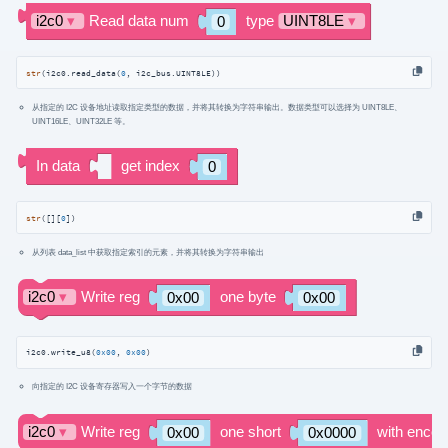
str
(i2c0.read_data(
0
, i2c_bus.UINT8LE))
从指定的 I2C 设备地址读取指定类型的数据，并将其转换为字符串输出。数据类型可以选择为 UINT8LE、
UINT16LE、UINT32LE 等。
str
([][
0
])
从列表 data_list 中获取指定索引的元素，并将其转换为字符串输出
i2c0.write_u8(
0x00
, 
0x00
)
向指定的 I2C 设备寄存器写入一个字节的数据