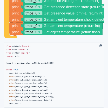
from
 m5stack 
import
from
 m5ui 
import
from
 uiflow 
import
import
 unit

tmos_0 = unit.get(unit.TMOS, unit.PORTA)

while
True
:

  tmos_0.tick_callback()

print
(tmos_0.get_data_ready())

print
(tmos_0.get_motion_state())

print
(tmos_0.get_motion_value())

print
(tmos_0.get_presence_state())

print
(tmos_0.get_presence_value())

print
(tmos_0.get_tamb_shock_state())

print
(tmos_0.get_tambient_raw_value())

print
(tmos_0.get_temperature_data())

  wait_ms(
2
)