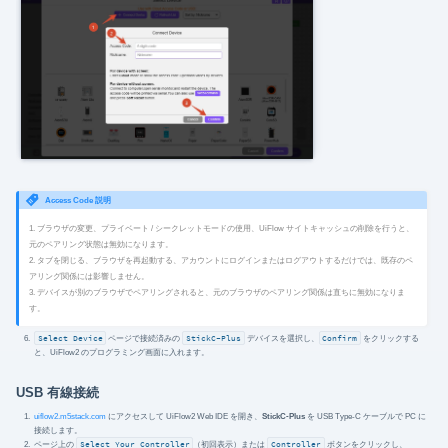
Access Code 説明
1. ブラウザの変更、プライベート / シークレットモードの使用、UiFlow サイトキャッシュの削除を行うと、
元のペアリング状態は無効になります。
2. タブを閉じる、ブラウザを再起動する、アカウントにログインまたはログアウトするだけでは、既存のペ
アリング関係には影響しません。
3. デバイスが別のブラウザでペアリングされると、元のブラウザのペアリング関係は直ちに無効になりま
す。
Select Device
ページで接続済みの
StickC-Plus
デバイスを選択し、
Confirm
をクリックする
と、UiFlow2 のプログラミング画面に入れます。
USB 有線接続
uiflow2.m5stack.com
にアクセスして UiFlow2 Web IDE を開き、
StickC-Plus
を USB Type-C ケーブルで PC に
接続します。
ページ上の
Select Your Controller
（初回表示）または
Controller
ボタンをクリックし、