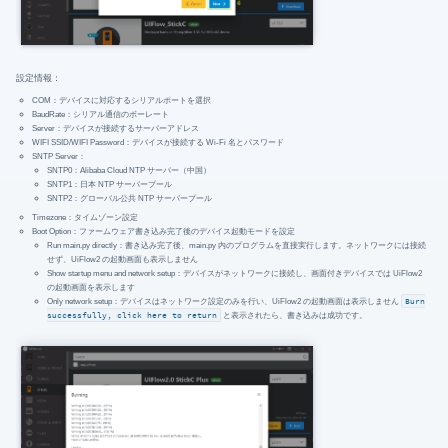
設定情報：
COM：デバイスに対応するシリアルポートを選択
BaudRate：シリアル通信のボーレート
Server：デバイスが接続するサーバーアドレス
WIFI SSID/WIFI Password：デバイスが接続する Wi-Fi 名とパスワード
SNTP Server：
SNTP0：Alibaba Cloud NTP サーバー（中国）
SNTP1：日本 NTP サーバープール
SNTP2：グローバル公共 NTP サーバープール
Timezone：タイムゾーン設定
Boot Option：ファームウェア書き込み完了後のデバイス起動モードを設定
Run main.py directly：書き込み完了後、main.py 内のプログラムを直接実行します。ネットワークには接続
せず、UiFlow2 の起動画面も表示しません
Show startup menu and network setup：デバイスがネットワークに接続し、画面付きデバイスでは UiFlow2
の起動画面を表示します
Only network setup：デバイスはネットワーク設定のみを行い、UiFlow2 の起動画面は表示しません
Burn
successfully, click here to return
と表示されたら、書き込みは成功です。