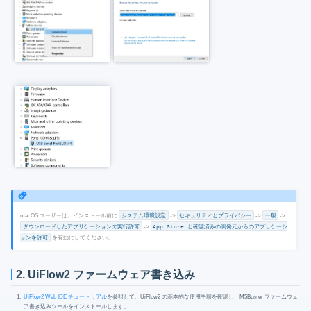
macOS ユーザーは、インストール前に
システム環境設定
->
セキュリティとプライバシー
->
一般
->
ダウンロードしたアプリケーションの実行許可
->
App Store と確認済みの開発元からのアプリケーシ
ョンを許可
を有効にしてください。
2. UiFlow2 ファームウェア書き込み
UiFlow2 Web IDE チュートリアル
を参照して、UiFlow2 の基本的な使用手順を確認し、M5Burner ファームウェ
ア書き込みツールをインストールします。