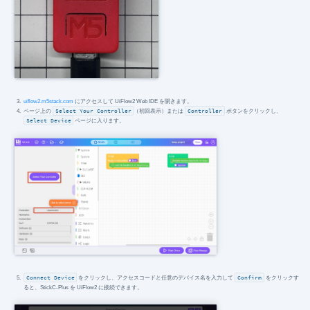
uiflow2.m5stack.com
にアクセスして UiFlow2 Web IDE を開きます。
ページ上の
Select Your Controller
（初回表示）または
Controller
ボタンをクリックし、
Select Device
ページに入ります。
Connect Device
をクリックし、アクセスコードと任意のデバイス名を入力して
Confirm
をクリックす
ると、StickC-Plus を UiFlow2 に接続できます。