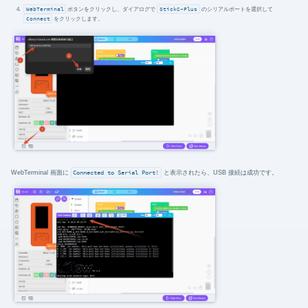
WebTerminal
ボタンをクリックし、ダイアログで
StickC-Plus
のシリアルポートを選択して
Connect
をクリックします。
WebTerminal 画面に
Connected to Serial Port!
と表示されたら、USB 接続は成功です。