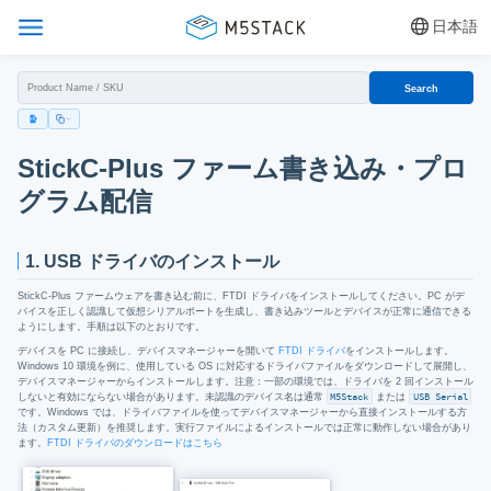
日本語
Search
StickC-Plus ファーム書き込み・プロ
グラム配信
1. USB ドライバのインストール
StickC-Plus ファームウェアを書き込む前に、FTDI ドライバをインストールしてください。PC がデ
バイスを正しく認識して仮想シリアルポートを生成し、書き込みツールとデバイスが正常に通信できる
ようにします。手順は以下のとおりです。
デバイスを PC に接続し、デバイスマネージャーを開いて
FTDI ドライバ
をインストールします。
Windows 10 環境を例に、使用している OS に対応するドライバファイルをダウンロードして展開し、
デバイスマネージャーからインストールします。注意：一部の環境では、ドライバを 2 回インストール
しないと有効にならない場合があります。未認識のデバイス名は通常
M5Stack
または
USB Serial
です。Windows では、ドライバファイルを使ってデバイスマネージャーから直接インストールする方
法（カスタム更新）を推奨します。実行ファイルによるインストールでは正常に動作しない場合があり
ます。
FTDI ドライバのダウンロードはこちら