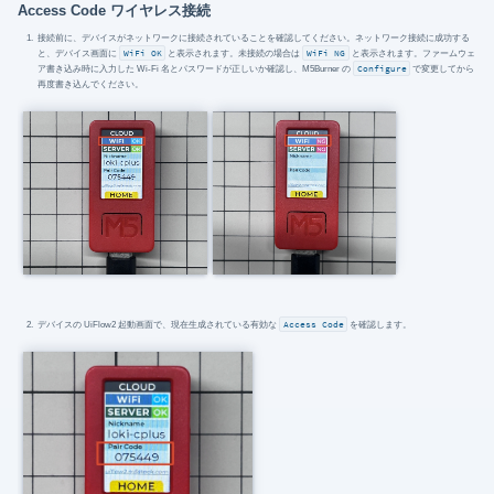
Access Code ワイヤレス接続
接続前に、デバイスがネットワークに接続されていることを確認してください。ネットワーク接続に成功する
と、デバイス画面に
WiFi OK
と表示されます。未接続の場合は
WiFi NG
と表示されます。ファームウェ
ア書き込み時に入力した Wi-Fi 名とパスワードが正しいか確認し、M5Burner の
Configure
で変更してから
再度書き込んでください。
デバイスの UiFlow2 起動画面で、現在生成されている有効な
Access Code
を確認します。