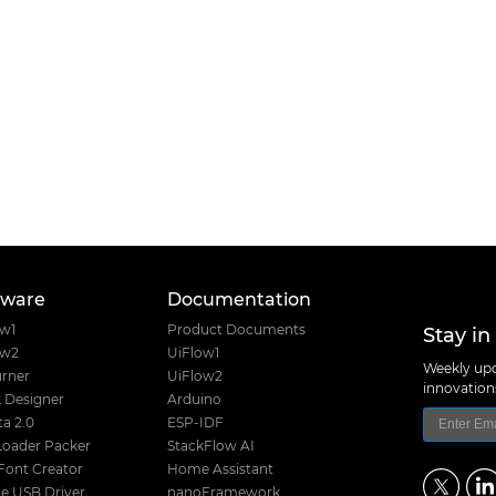
tware
Documentation
Stay in
ow1
Product Documents
ow2
UiFlow1
Weekly upd
rner
UiFlow2
innovatio
 Designer
Arduino
a 2.0
ESP-IDF
Loader Packer
StackFlow AI
Font Creator
Home Assistant
e USB Driver
nanoFramework