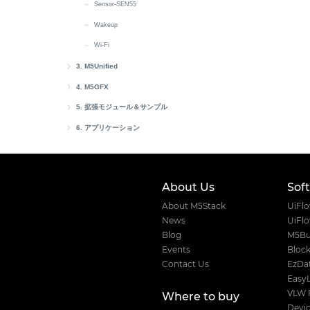
Sensor-SEN55
Wakeup
Wi-Fi
3. M5Unified
M5Unified Setup
4. M5GFX
M5Unifiedクイックスタート
M5GFX Setup
M5Unified API
5. 拡張モジュール＆サンプル
M5Unifiedへの移行
Button Class
M5GFX Canvas
Unit
6. アプリケーション
M5Unified PlatformIO
LED Class
Unit CardKB2
M5GFX Button
Module
AWS IoT Core
M5Unifiedデータ定義
Power Class
Unit Gateway H2
Module Audio
AWS IoT Core Arduino
M5GFX API
Atomic
EzData 1.0
About Us
Sof
IMU Class
API ディレクトリ
Unit ASR
Module ASR
Atomic Voice Base
EzData 1.0 Arduino
M5GFXデータ定義
Atom DTU
About M5Stack
UiFl
Touch Class
テキスト描画
Unit AudioPlayer
Module Gateway H2
Atomic Audio-3.5 Base
Atom DTU LoRaWAN-X
Hat
News
UiFl
Speaker Class
図形描画
Unit Mini PDM
Module GPS v2.0/v2.1
Atomic SPK Base
Atom DTU NBIoT2
Hat CBack Driver
Base
Blog
M5Bu
Events
Block
Mic Class
画像描画
Unit MIC
Module LLM
Atomic QRCode2 Base
Atom DTU NBIoT2 v1.1
Hat DLight
Base Dual 16340
Cap
Contact Us
EzDat
RTC8563 Class
キャンバス管理
Unit HBridge
Module13.2 4In8Out
Atomic PWM Base
Hat Finger
Base LAN PoE v1.2
Cap LoRa868/LoRa-1262
Chain
Easy
スクリーン電源管理
Unit Heart
Module13.2 PPS
Atomic Motion Base
Hat Heart
Chain デバイスのバス通信
StamPLC
VLW 
Where to buy
Devic