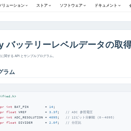
ソリューション
ストア
ソフトウェア
ドキュメント
ality バッテリーレベルデータの取
リー残量に関する API とサンプルプログラム。
グラム
ified.h>
pr
int
 BAT_PIN        = 
14
pr
float
 VREF         = 
3.3f
;   
// ADC 参照電圧
pr
int
 ADC_RESOLUTION = 
4095
;   
// 12ビット分解能 (0～4095)
pr
float
 DIVIDER      = 
2.0f
;   
// 分圧比