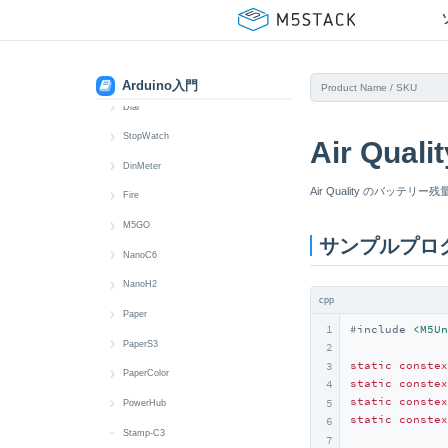
Display
MIC
Button
BLE HID
クイックスタート
CoreInk
IMU
IR NEC
Display
Button
Audio Files
クイックスタート
CoreS3
microSD
RTC
IMU
Power
Battery
Battery
CoreS3 クイックスタート
StackChan
Arduino入門
Speaker
Wakeup
IR
RGB LED
Button
Button
CoreS3-SE クイックスタート
StackChan クイックスタート
Dial
Wakeup
Keyboard
Switch
Display
Buzzer
Audio Files
Audio Files
クイックスタート
StopWatch
Air Qu
Mic
USB HID
IMU
Display
Image Files
Image Files
Button
クイックスタート
DinMeter
Air Quality のバッテ
microSD
microSD
LED
Button
Battery
Buzzer
Battery
クイックスタート
Fire
Speaker
RTC
RTC
Camera
Button
Display
Button
Display
クイックスタート
M5GO
サンプルプロ
Touch
Wakeup
Display
Camera
Encoder
Display
Buzzer
Battery
クイックスタート
NanoC6
Vibration
LTR553
Display
RFID
IMU
Button
Button
Battery
クイックスタート
NanoH2
cpp
Wakeup
MIC
IMU
RTC
MIC
Battery
Display
Button
Button
クイックスタート
Paper
1
#
include
<M5Un
RTC
IR NEC
Touch
RTC
RTC
IMU
Display
LED
Button
クイックスタート
PaperS3
2
static
constex
3
microSD
LTR553
Wakeup
Speaker
Encoder
microSD
IMU
IR NEC
LED
Battery
クイックスタート
PaperColor
static
constex
4
static
constex
5
Speaker
MIC
Touch
Wakeup
RGB LED
microSD
Thread
IR NEC
Button
Battery
クイックスタート
PowerHub
static
constex
6
Touch
NFC
Vibration
Wi-Fi
Speaker
Speaker
Zigbee
Thread
RTC
Buzzer
Display
クイックスタート
Stamp-C3
7