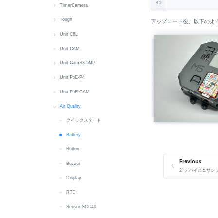
32
Modbus
IMU
PWM
Display
Button
Battery
クイックスタート
TimerCamera
RGB_LED
RGB LED
IMU
Power
Display
Button
Battery
クイックスタート
Tough
アップロード後、以下のよう
RTC
RTC
SH200Q
IMU
IR NEC
Buzzer
Button
Camera
クイックスタート
Unit C6L
microSD
Wakeup
RTC
MIC
MIC
Display
Display
LED
RTC
クイックスタート
Unit CAM
Sensor
MIC
Speaker
IMU
IMU
Power
microSD
Button
Unit CamS3-5MP
System
Wakeup
IR NEC
IR NEC
Wakeup
RS485
Buzzer
クイックスタート
Unit PoE-P4
LED
MIC
Speaker
Display
microSD
クイックスタート
Unit PoE CAM
MIC
Speaker
Touch
LoRa
Web CAM
Button
Air Quality
RTC
Wakeup
Wakeup
RGB LED
Ethernet
クイックスタート
Wakeup
M5PM1
IR NEC
Battery
Button
RGB LED
Previous
Buzzer
AddOn Display Out
2. デバイス＆サンプル 
Display
RTC
Sensor-SCD40