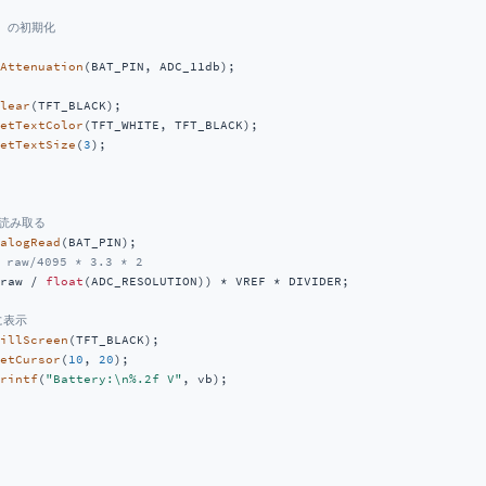
ed の初期化
Attenuation
(BAT_PIN, ADC_11db);

lear
(TFT_BLACK);

etTextColor
(TFT_WHITE, TFT_BLACK);

etTextSize
(
3
);

度読み取る
alogRead
(BAT_PIN);

raw/4095 * 3.3 * 2
raw / 
float
(ADC_RESOLUTION)) * VREF * DIVIDER;

に表示
illScreen
(TFT_BLACK);

etCursor
(
10
, 
20
);

rintf
(
"Battery:\n%.2f V"
, vb);
