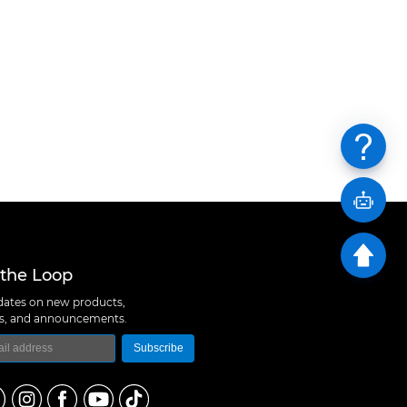
 the Loop
ates on new products,
ns, and announcements.
Subscribe