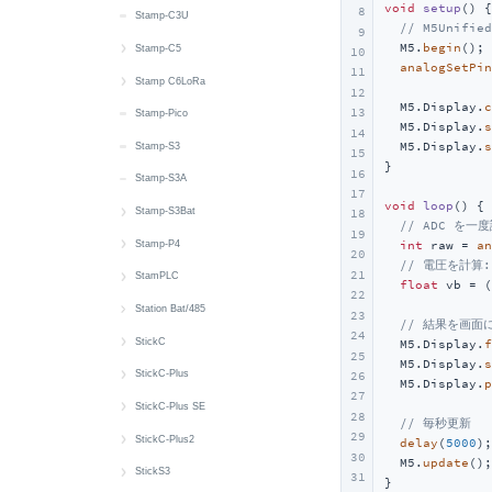
void
setup
()
{

8
IMU
RGB LED
M5PM1 & M5IOE1
Wakeup
MIC
Zigbee
microSD
IMU
Button
Button
Stamp-C3U
// M5Unifi
9
  M5.
begin
();

Wakeup
RTC
Wakeup
SHT30
RTC
Battery
CAN
Stamp-C5
10
analogSetPin
11
Power
microSD
6 x Unit Sensor
Touch
microSD
RGB LED
Power
クイックスタート
Stamp C6LoRa
12
  M5.Display.
c
13
Servo
Wakeup
Touch
IR NEC
RGB LED
LED
クイックスタート
Stamp-Pico
  M5.Display.
s
14
  M5.Display.
s
Speaker
Wakeup
MIC
RS485
Wi-Fi
EXT IO
Stamp-S3
15
}

16
Touch
Speaker
RTC
Stamp-S3A
17
void
loop
()
{

Touch Sensor
microSD
Wakeup
Stamp-S3Bat
18
// ADC を一
19
Wakeup
SHT40
クイックスタート
Stamp-P4
int
 raw = 
an
20
// 電圧を計算: 
21
RTC
Battery
クイックスタート
StamPLC
float
 vb = (
22
Wakeup
M5PM1
Wi-Fi
クイックスタート
Station Bat/485
23
// 結果を画面
24
M5PM1
RGB LED
Button
クイックスタート
StickC
  M5.Display.
f
25
  M5.Display.
s
Wakeup
Buzzer
Battery
クイックスタート
StickC-Plus
26
  M5.Display.
p
27
CAN
Button
Button
クイックスタート
StickC-Plus SE
28
// 毎秒更新
29
Display
Display
Display
Button
クイックスタート
StickC-Plus2
delay
(
5000
);

30
  M5.
update
();

Input_Output
Grove Power
Power
Buzzer
Battery
クイックスタート
StickS3
31
}