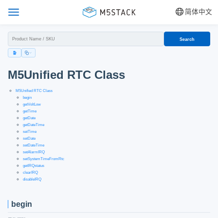
简体中文
Search
M5Unified RTC Class
M5Unified RTC Class
begin
getVoltLow
getTime
getDate
getDateTime
setTime
setDate
setDateTime
setAlarmIRQ
setSystemTimeFromRtc
getIRQstatus
clearIRQ
disableIRQ
begin