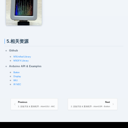
5.相关资源
Github
M5Unified Library
M5GFX Library
Arduino API & Examples
Button
Display
IMU
IR NEC
Previous
Next
2. 设备开发 & 案例程序 - AtomS3U - MIC
2. 设备开发 & 案例程序 - AtomS3R - Button