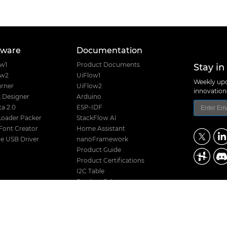
tware
Documentation
Stay in
ow1
Product Documents
ow2
UiFlow1
Weekly upd
rner
UiFlow2
innovatio
 Designer
Arduino
a 2.0
ESP-IDF
Loader Packer
StackFlow AI
Font Creator
Home Assistant
e USB Driver
nanoFramework
Product Guide
Product Certifications
I2C Table
Product Selector
M5Stack Techno
Hardware Design Files
Address: Block
District, Shenz
Release History
TEL: +86 755 8
Stack Compatibility
Email: suppo
Stack Screw Length