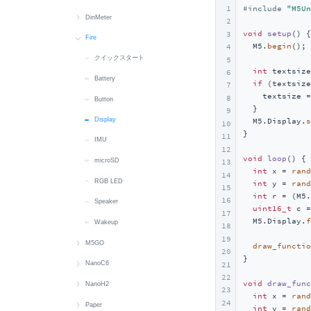
1
#
include
"M5Un
Mic
USB HID
IMU
Display
Image Files
Image Files
Button
クイックスタート
DinMeter
2
void
setup
()
{

3
microSD
microSD
LED
Button
Battery
Buzzer
Battery
クイックスタート
Fire
  M5.
begin
();

4
Speaker
RTC
RTC
Camera
Button
Display
Button
Display
クイックスタート
5
int
 textsize
6
Touch
Wakeup
Display
Camera
Encoder
Display
Buzzer
Battery
if
 (textsize
7
    textsize =
8
Vibration
LTR553
Display
RFID
IMU
Button
Button
  }

9
Wakeup
MIC
IMU
RTC
MIC
Battery
Display
  M5.Display.
s
10
}

11
IMU
RTC
IR NEC
Touch
RTC
RTC
12
void
loop
()
{

microSD
microSD
LTR553
Wakeup
Speaker
Encoder
13
int
 x = 
rand
14
RGB LED
Speaker
MIC
Touch
Wakeup
int
 y = 
rand
15
int
 r = (M5.
16
Speaker
Touch
NFC
Vibration
Wi-Fi
uint16_t
 c =
17
  M5.Display.
f
Wakeup
IMU
RGB LED
M5PM1 & M5IOE1
18
19
M5GO
Wakeup
RTC
draw_functio
20
}

クイックスタート
NanoC6
21
Power
microSD
22
void
draw_func
Battery
クイックスタート
NanoH2
Servo
23
int
 x = 
rand
24
Button
Button
クイックスタート
Paper
Speaker
int
 y = 
rand