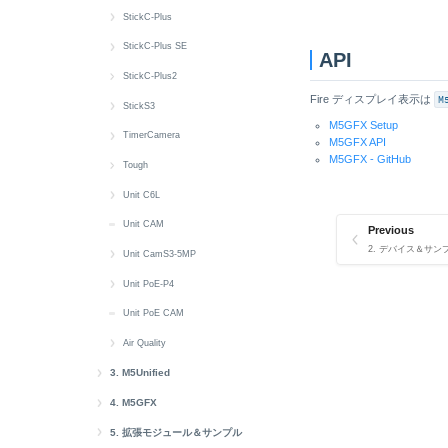
Wakeup
Buzzer
Battery
クイックスタート
StickC-Plus
CAN
Button
Button
クイックスタート
StickC-Plus SE
API
Display
Display
Display
Button
クイックスタート
StickC-Plus2
Fire ディスプレイ表示は
M
Input_Output
Grove Power
Power
Buzzer
Battery
クイックスタート
StickS3
M5GFX Setup
Modbus
IMU
PWM
Display
Button
Battery
クイックスタート
TimerCamera
M5GFX API
M5GFX - GitHub
RGB_LED
RGB LED
IMU
Power
Display
Button
Battery
クイックスタート
Tough
RTC
RTC
SH200Q
IMU
IR NEC
Buzzer
Button
Camera
クイックスタート
Unit C6L
microSD
Wakeup
RTC
MIC
MIC
Display
Display
LED
RTC
クイックスタート
Unit CAM
Previous
2. デバイス＆サンプル -
Sensor
MIC
Speaker
IMU
IMU
Power
microSD
Button
Unit CamS3-5MP
System
Wakeup
IR NEC
IR NEC
Wakeup
RS485
Buzzer
クイックスタート
Unit PoE-P4
LED
MIC
Speaker
Display
microSD
クイックスタート
Unit PoE CAM
MIC
Speaker
Touch
LoRa
Web CAM
Button
Air Quality
RTC
Wakeup
Wakeup
RGB LED
Ethernet
クイックスタート
3. M5Unified
M5Unified Setup
Wakeup
M5PM1
IR NEC
Battery
4. M5GFX
M5Unifiedクイックスタート
M5GFX Setup
M5Unified API
RGB LED
Button
5. 拡張モジュール＆サンプル