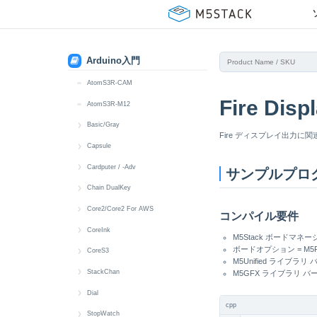
MIC
Touch
Button
クイックスタート
AtomS3 / AtomS3-Lite
Speaker
Buzzer
IR
Button
クイックスタート
AtomS3U
Arduino入門
Touch
IMU
Mic
RGB LED
Button
クイックスタート
AtomS3R
RTC
Power
Speaker
IMU
Display
Button
クイックスタート
AtomS3R-CAM
Fire D
Power
LoRa
IR NEC
IMU
IR NEC
Button
AtomS3R-M12
Wakeup
LED
IR NEC
RGB LED
Display
Basic/Gray
Fire ディスプレイ出力に関
IR NEC
LED
MIC
IMU
クイックスタート
Capsule
IR NEC
Audio Files
クイックスタート
Cardputer / -Adv
サンプルプロ
Battery
Button
クイックスタート
Chain DualKey
Button
Buzzer
Battery
クイックスタート
Core2/Core2 For AWS
コンパイル要件
Display
MIC
Button
BLE HID
クイックスタート
CoreInk
M5Stack ボードマネージ
ボードオプション = M5Fi
IMU
IR NEC
Display
Button
Audio Files
クイックスタート
CoreS3
M5Unified ライブラリ バ
microSD
RTC
IMU
Power
Battery
Battery
CoreS3 クイックスタート
StackChan
M5GFX ライブラリ バージ
Speaker
Wakeup
IR
RGB LED
Button
Button
CoreS3-SE クイックスタート
StackChan クイックスタート
Dial
cpp
Wakeup
Keyboard
Switch
Display
Buzzer
Audio Files
Audio Files
クイックスタート
StopWatch