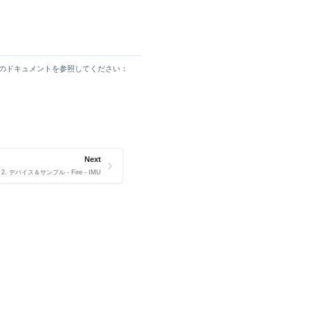
下のドキュメントを参照してください：
Next
2. デバイス＆サンプル - Fire - IMU