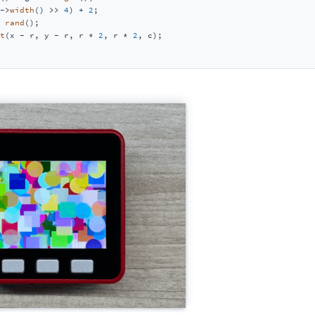
->
width
() >> 
4
) + 
2
;

 
rand
();

t
(x - r, y - r, r * 
2
, r * 
2
, c);
