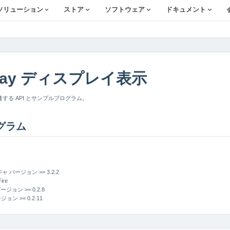
ソリューション
ストア
ソフトウェア
ドキュメント
isplay ディスプレイ表示
連する API とサンプルプログラム。
グラム
ャ バージョン >= 3.2.2
re
ージョン >= 0.2.8
ョン >= 0.2.11