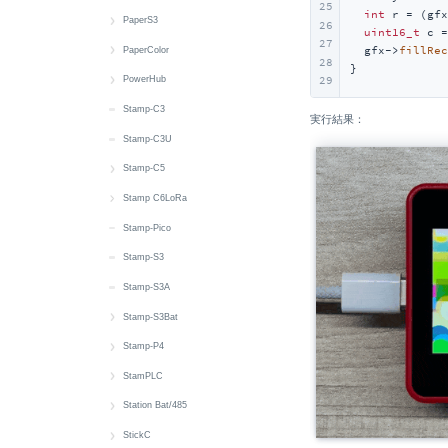
25
int
 r = (gfx
Display
LED
Button
クイックスタート
PaperS3
Touch
26
uint16_t
 c =
27
  gfx->
fillRec
IMU
IR NEC
LED
Battery
クイックスタート
PaperColor
Touch Sensor
28
}
microSD
Thread
IR NEC
Button
Battery
クイックスタート
29
PowerHub
Wakeup
Speaker
Zigbee
Thread
RTC
Buzzer
Display
クイックスタート
Stamp-C3
実行結果：
MIC
Zigbee
microSD
IMU
Button
Button
Stamp-C3U
Wakeup
SHT30
RTC
Battery
CAN
Stamp-C5
6 x Unit Sensor
Touch
microSD
RGB LED
Power
クイックスタート
Stamp C6LoRa
Wakeup
Touch
IR NEC
RGB LED
LED
クイックスタート
Stamp-Pico
Wakeup
MIC
RS485
Wi-Fi
EXT IO
Stamp-S3
Speaker
RTC
Stamp-S3A
microSD
Wakeup
Stamp-S3Bat
SHT40
クイックスタート
Stamp-P4
RTC
Battery
クイックスタート
StamPLC
Wakeup
M5PM1
Wi-Fi
クイックスタート
Station Bat/485
M5PM1
RGB LED
Button
クイックスタート
StickC