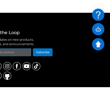
 the Loop
ates on new products,
ns, and announcements.
Subscribe
logy Co., Ltd
 A10, Expo Bay South Coast, Fuhai Street, Bao'an
hen, China
657 5379
rt@m5stack.com