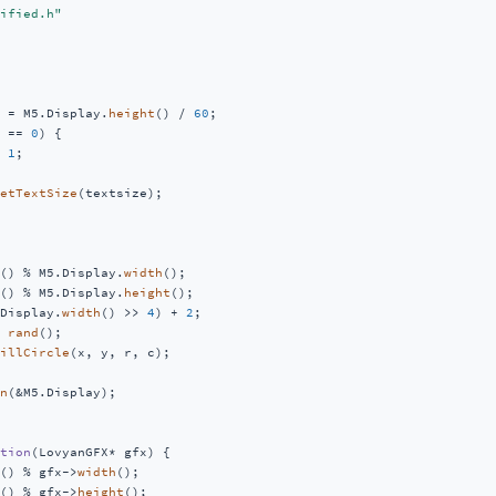
ified.h"
 = M5.Display.
height
() / 
60
;

 == 
0
) {

 
1
;

etTextSize
(textsize);

() % M5.Display.
width
();

() % M5.Display.
height
();

Display.
width
() >> 
4
) + 
2
;

 
rand
();

illCircle
(x, y, r, c);

n
(&M5.Display);

tion
(LovyanGFX* gfx)
{

() % gfx->
width
();

() % gfx->
height
();
