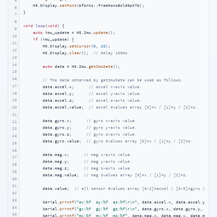
    M5.Display.
setFont
(&fonts::FreeMonoBold9pt7b);

6
}

7
8
void
loop
(
void
)
{

9
auto
 imu_update = M5.Imu.
update
();

10
if
 (imu_update) {

11
        M5.Display.
setCursor
(
0
, 
20
);

12
        M5.Display.
clear
();  
// Delay 100ms
13
14
auto
 data = M5.Imu.
getImuData
();

15
16
// The data obtained by getImuData can be used as follows.
17
        data.accel.x;      
// accel x-axis value.
18
        data.accel.y;      
// accel y-axis value.
19
        data.accel.z;      
// accel z-axis value.
        data.accel.value;  
// accel 3values array [0]=x / [1]=y / [2]=z.
20
21
        data.gyro.x;      
// gyro x-axis value.
22
        data.gyro.y;      
// gyro y-axis value.
23
        data.gyro.z;      
// gyro z-axis value.
24
        data.gyro.value;  
// gyro 3values array [0]=x / [1]=y / [2]=z.
25
26
        data.mag.x;      
// mag x-axis value.
27
        data.mag.y;      
// mag y-axis value.
28
        data.mag.z;      
// mag z-axis value.
29
        data.mag.value;  
// mag 3values array [0]=x / [1]=y / [2]=z.
30
31
        data.value;  
// all sensor 9values array [0~2]=accel / [3~5]=gyro / [6~8
32
33
        Serial.
printf
(
"ax:%f  ay:%f  az:%f\r\n"
, data.accel.x, data.accel.y, dat
34
        Serial.
printf
(
"gx:%f  gy:%f  gz:%f\r\n"
, data.gyro.x, data.gyro.y, data.
35
        Serial.
printf
(
"mx:%f  my:%f  mz:%f"
, data.mag.x, data.mag.y, data.mag.z)