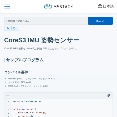
日本語
Search
CoreS3 IMU 姿勢センサー
CoreS3 IMU 姿勢センサー入力関連 API およびサンプルプログラム。
サンプルプログラム
コンパイル要件
M5Stack ボード マネージャー バージョン >= 3.2.2
ボード選択 = M5CoreS3
M5Unified ライブラリ バージョン >= 0.2.11
cpp
1
#
include
<M5Unified.h>
2
void
setup
(
void
)
{

3
auto
 cfg = M5.
config
();

4
    M5.
begin
(cfg);

5