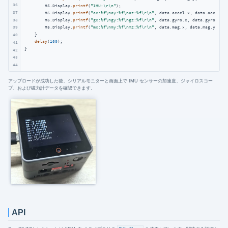
36
        M5.Display.
printf
(
"IMU:\r\n"
);

37
        M5.Display.
printf
(
"ax:%f\nay:%f\naz:%f\r\n"
, data.accel.x, data.accel.y,
38
        M5.Display.
printf
(
"gx:%f\ngy:%f\ngz:%f\r\n"
, data.gyro.x, data.gyro.y, d
        M5.Display.
printf
(
"mx:%f\nmy:%f\nmz:%f\r\n"
, data.mag.x, data.mag.y, dat
39
    }

40
delay
(
100
);

41
}
42
43
44
アップロードが成功した後、シリアルモニターと画面上で IMU センサーの加速度、ジャイロスコー
プ、および磁力計データを確認できます。
API