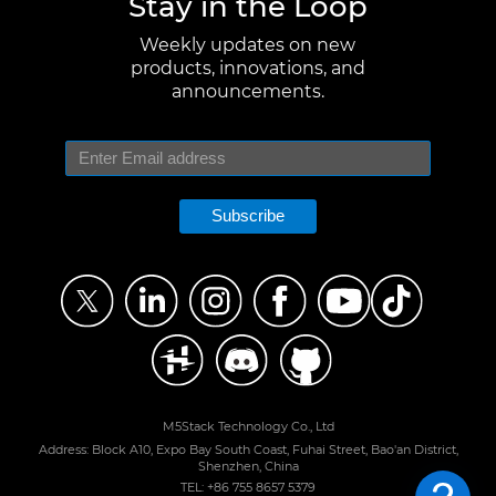
Stay in the Loop
Weekly updates on new
products, innovations, and
announcements.
Subscribe
M5Stack Technology Co., Ltd
Address: Block A10, Expo Bay South Coast, Fuhai Street, Bao'an District,
Shenzhen, China
TEL: +86 755 8657 5379